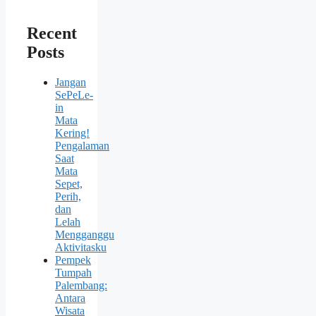
Recent
Posts
Jangan
SePeLe-
in
Mata
Kering!
Pengalaman
Saat
Mata
Sepet,
Perih,
dan
Lelah
Mengganggu
Aktivitasku
Pempek
Tumpah
Palembang:
Antara
Wisata