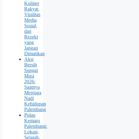
Kuliner
Rakyat,
Viralitas
Media
Sosial,
dan
Rezeki
yang
Jangan
Dimatikan
Aksi
Bersih
Sungai
Musi
2026:
Saatnya
Menjaga
Nadi
Kehidupan
Palembang
Pulau
Kemaro
Palembang:
Lokasi,
Sejarah,