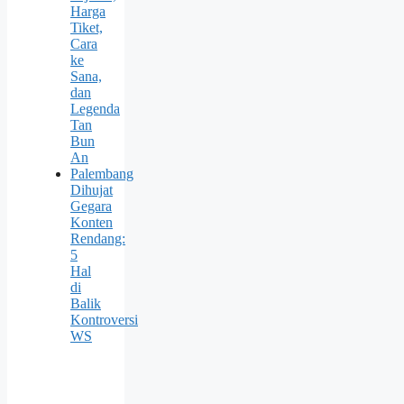
Harga
Tiket,
Cara
ke
Sana,
dan
Legenda
Tan
Bun
An
Palembang
Dihujat
Gegara
Konten
Rendang:
5
Hal
di
Balik
Kontroversi
WS