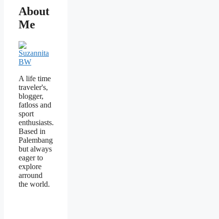
About
Me
A life time
traveler's,
blogger,
fatloss and
sport
enthusiasts.
Based in
Palembang
but always
eager to
explore
arround
the world.