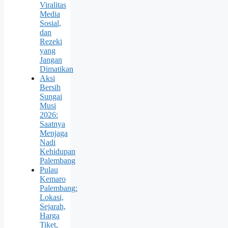
Viralitas
Media
Sosial,
dan
Rezeki
yang
Jangan
Dimatikan
Aksi
Bersih
Sungai
Musi
2026:
Saatnya
Menjaga
Nadi
Kehidupan
Palembang
Pulau
Kemaro
Palembang:
Lokasi,
Sejarah,
Harga
Tiket,