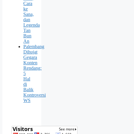
Cara
ke
Sana,
dan
Legenda
Tan
Bun
An
Palembang
Dihujat
Gegara
Konten
Rendang:
5
Hal
di
Balik
Kontroversi
WS