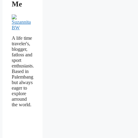
Me
A life time
traveler's,
blogger,
fatloss and
sport
enthusiasts.
Based in
Palembang
but always
eager to
explore
arround
the world.