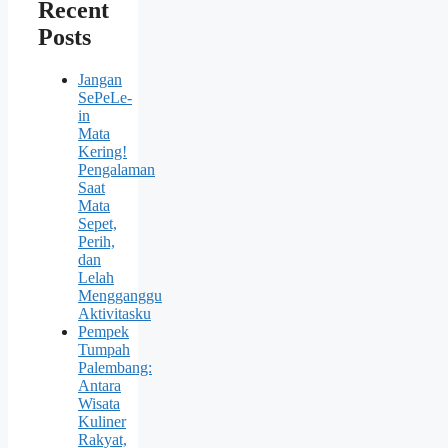
Recent
Posts
Jangan
SePeLe-
in
Mata
Kering!
Pengalaman
Saat
Mata
Sepet,
Perih,
dan
Lelah
Mengganggu
Aktivitasku
Pempek
Tumpah
Palembang:
Antara
Wisata
Kuliner
Rakyat,