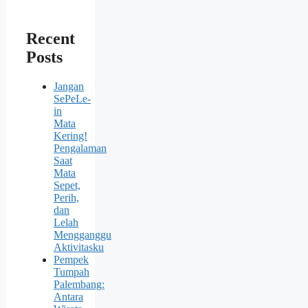
Recent
Posts
Jangan
SePeLe-
in
Mata
Kering!
Pengalaman
Saat
Mata
Sepet,
Perih,
dan
Lelah
Mengganggu
Aktivitasku
Pempek
Tumpah
Palembang:
Antara