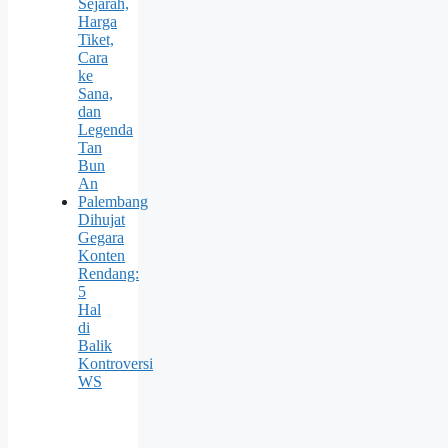
Sejarah,
Harga
Tiket,
Cara
ke
Sana,
dan
Legenda
Tan
Bun
An
Palembang
Dihujat
Gegara
Konten
Rendang:
5
Hal
di
Balik
Kontroversi
WS