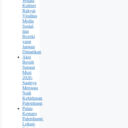
Wisata
Kuliner
Rakyat,
Viralitas
Media
Sosial,
dan
Rezeki
yang
Jangan
Dimatikan
Aksi
Bersih
Sungai
Musi
2026:
Saatnya
Menjaga
Nadi
Kehidupan
Palembang
Pulau
Kemaro
Palembang:
Lokasi,