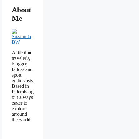
About
Me
A life time
traveler's,
blogger,
fatloss and
sport
enthusiasts.
Based in
Palembang
but always
eager to
explore
arround
the world.