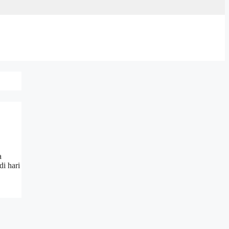
a
i hari