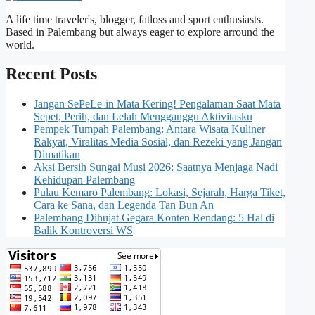
A life time traveler's, blogger, fatloss and sport enthusiasts.
Based in Palembang but always eager to explore arround the
world.
Recent Posts
Jangan SePeLe-in Mata Kering! Pengalaman Saat Mata
Sepet, Perih, dan Lelah Mengganggu Aktivitasku
Pempek Tumpah Palembang: Antara Wisata Kuliner
Rakyat, Viralitas Media Sosial, dan Rezeki yang Jangan
Dimatikan
Aksi Bersih Sungai Musi 2026: Saatnya Menjaga Nadi
Kehidupan Palembang
Pulau Kemaro Palembang: Lokasi, Sejarah, Harga Tiket,
Cara ke Sana, dan Legenda Tan Bun An
Palembang Dihujat Gegara Konten Rendang: 5 Hal di
Balik Kontroversi WS