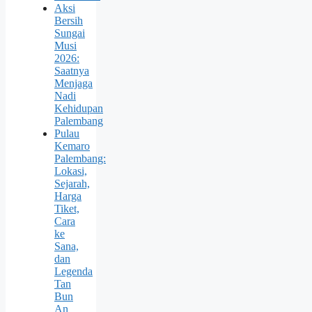
Aksi
Bersih
Sungai
Musi
2026:
Saatnya
Menjaga
Nadi
Kehidupan
Palembang
Pulau
Kemaro
Palembang:
Lokasi,
Sejarah,
Harga
Tiket,
Cara
ke
Sana,
dan
Legenda
Tan
Bun
An