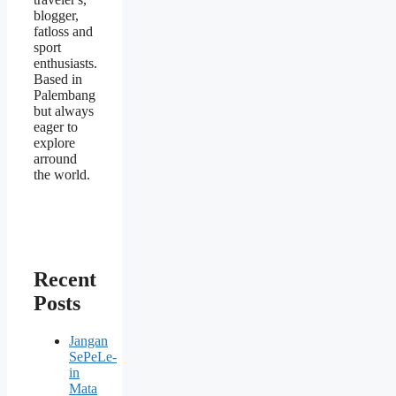
blogger,
fatloss and
sport
enthusiasts.
Based in
Palembang
but always
eager to
explore
arround
the world.
Recent
Posts
Jangan
SePeLe-
in
Mata