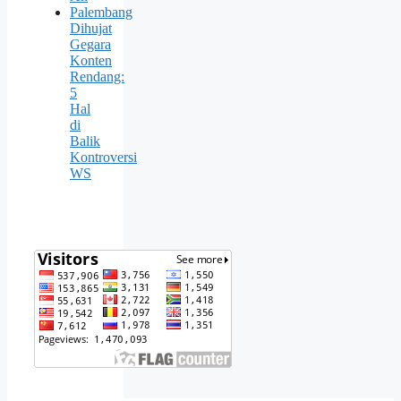
Palembang
Dihujat
Gegara
Konten
Rendang:
5
Hal
di
Balik
Kontroversi
WS