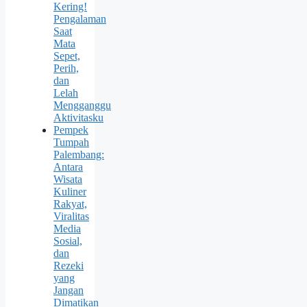
Kering!
Pengalaman
Saat
Mata
Sepet,
Perih,
dan
Lelah
Mengganggu
Aktivitasku
Pempek
Tumpah
Palembang:
Antara
Wisata
Kuliner
Rakyat,
Viralitas
Media
Sosial,
dan
Rezeki
yang
Jangan
Dimatikan