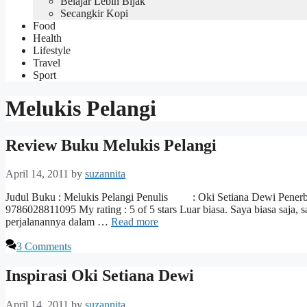
Belajar Lebih Bijak
Secangkir Kopi
Food
Health
Lifestyle
Travel
Sport
Melukis Pelangi
Review Buku Melukis Pelangi
April 14, 2011
by
suzannita
Judul Buku : Melukis Pelangi Penulis : Oki Setiana Dewi Pener
9786028811095 My rating : 5 of 5 stars Luar biasa. Saya biasa saja, 
perjalanannya dalam …
Read more
3 Comments
Inspirasi Oki Setiana Dewi
April 14, 2011
by
suzannita