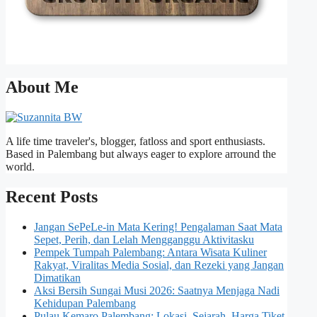
About Me
A life time traveler's, blogger, fatloss and sport enthusiasts.
Based in Palembang but always eager to explore arround the
world.
Recent Posts
Jangan SePeLe-in Mata Kering! Pengalaman Saat Mata
Sepet, Perih, dan Lelah Mengganggu Aktivitasku
Pempek Tumpah Palembang: Antara Wisata Kuliner
Rakyat, Viralitas Media Sosial, dan Rezeki yang Jangan
Dimatikan
Aksi Bersih Sungai Musi 2026: Saatnya Menjaga Nadi
Kehidupan Palembang
Pulau Kemaro Palembang: Lokasi, Sejarah, Harga Tiket,