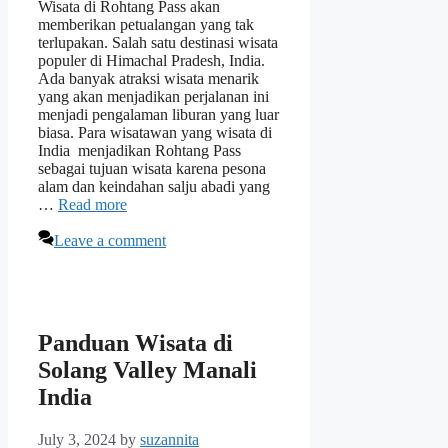
Wisata di Rohtang Pass akan
memberikan petualangan yang tak
terlupakan. Salah satu destinasi wisata
populer di Himachal Pradesh, India.
Ada banyak atraksi wisata menarik
yang akan menjadikan perjalanan ini
menjadi pengalaman liburan yang luar
biasa. Para wisatawan yang wisata di
India menjadikan Rohtang Pass
sebagai tujuan wisata karena pesona
alam dan keindahan salju abadi yang
…
Read more
Leave a comment
Panduan Wisata di
Solang Valley Manali
India
July 3, 2024
by
suzannita