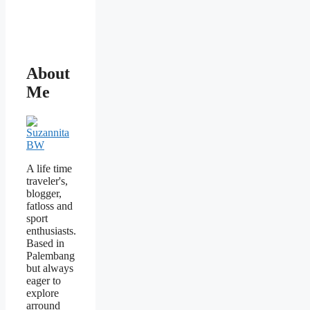
About
Me
A life time
traveler's,
blogger,
fatloss and
sport
enthusiasts.
Based in
Palembang
but always
eager to
explore
arround