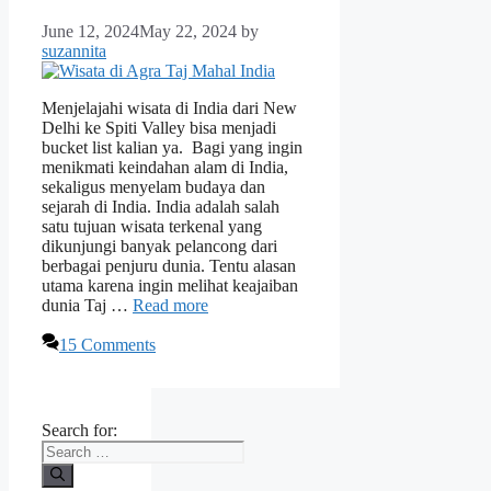
June 12, 2024
May 22, 2024
by
suzannita
Menjelajahi wisata di India dari New
Delhi ke Spiti Valley bisa menjadi
bucket list kalian ya. Bagi yang ingin
menikmati keindahan alam di India,
sekaligus menyelam budaya dan
sejarah di India. India adalah salah
satu tujuan wisata terkenal yang
dikunjungi banyak pelancong dari
berbagai penjuru dunia. Tentu alasan
utama karena ingin melihat keajaiban
dunia Taj …
Read more
15 Comments
Search for: