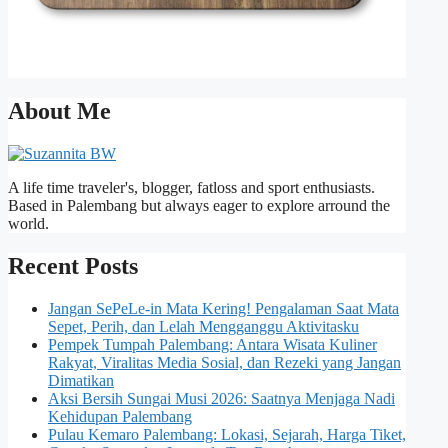
About Me
A life time traveler's, blogger, fatloss and sport enthusiasts.
Based in Palembang but always eager to explore arround the
world.
Recent Posts
Jangan SePeLe-in Mata Kering! Pengalaman Saat Mata
Sepet, Perih, dan Lelah Mengganggu Aktivitasku
Pempek Tumpah Palembang: Antara Wisata Kuliner
Rakyat, Viralitas Media Sosial, dan Rezeki yang Jangan
Dimatikan
Aksi Bersih Sungai Musi 2026: Saatnya Menjaga Nadi
Kehidupan Palembang
Pulau Kemaro Palembang: Lokasi, Sejarah, Harga Tiket,