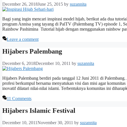
December 26, 2018
June 25, 2015
by
suzannita
Bagi yang ingin mencari inspirasi model hijab, berikut ada dua tutor
program Annisa yang tayang di PalTV (Palembang TV) episode 1, Sela
Rainbow Pashimina Tutorial hijab dengan menggunakan rainbow p
Leave a comment
Hijabers Palembang
December 6, 2018
December 10, 2011
by
suzannita
Hijabers Palembang berdiri pada tanggal 12 Juni 2011 di Palembang. A
profesi berkumpul bersama menyatukan visi dan misi agar komunitas H
inovatif dilatari nilai-nilai islami. Terbentuknya komunitas ini diha
11 Comments
Hijabers Islamic Festival
December 10, 2011
November 30, 2011
by
suzannita