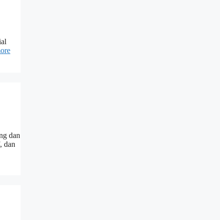
al
ore
ang dan
, dan