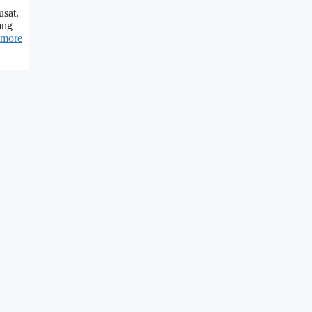
usat.
ang
 more