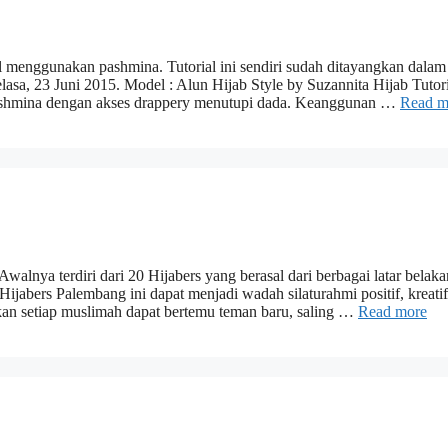
ial menggunakan pashmina. Tutorial ini sendiri sudah ditayangkan dalam
sa, 23 Juni 2015. Model : Alun Hijab Style by Suzannita Hijab Tutori
ashmina dengan akses drappery menutupi dada. Keanggunan …
Read m
walnya terdiri dari 20 Hijabers yang berasal dari berbagai latar belak
ijabers Palembang ini dapat menjadi wadah silaturahmi positif, kreatif
rapkan setiap muslimah dapat bertemu teman baru, saling …
Read more