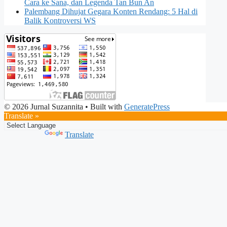
Cara ke Sana, dan Legenda Tan Bun An
Palembang Dihujat Gegara Konten Rendang: 5 Hal di
Balik Kontroversi WS
© 2026 Jurnal Suzannita
• Built with
GeneratePress
Translate »
Powered by
Translate