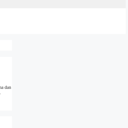
ina dan
,