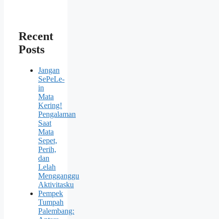
Recent
Posts
Jangan
SePeLe-
in
Mata
Kering!
Pengalaman
Saat
Mata
Sepet,
Perih,
dan
Lelah
Mengganggu
Aktivitasku
Pempek
Tumpah
Palembang: