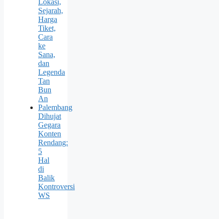
Lokasi,
Sejarah,
Harga
Tiket,
Cara
ke
Sana,
dan
Legenda
Tan
Bun
An
Palembang
Dihujat
Gegara
Konten
Rendang:
5
Hal
di
Balik
Kontroversi
WS