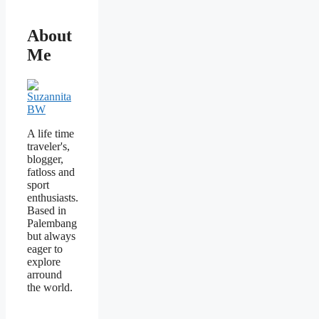
About
Me
A life time
traveler's,
blogger,
fatloss and
sport
enthusiasts.
Based in
Palembang
but always
eager to
explore
arround
the world.