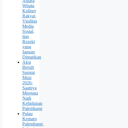
Antara
Wisata
Kuliner
Rakyat,
Viralitas
Media
Sosial,
dan
Rezeki
yang
Jangan
Dimatikan
Aksi
Bersih
Sungai
Musi
2026:
Saatnya
Menjaga
Nadi
Kehidupan
Palembang
Pulau
Kemaro
Palembang: