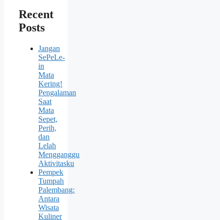
Recent
Posts
Jangan
SePeLe-
in
Mata
Kering!
Pengalaman
Saat
Mata
Sepet,
Perih,
dan
Lelah
Mengganggu
Aktivitasku
Pempek
Tumpah
Palembang:
Antara
Wisata
Kuliner