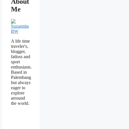
About
Me
A life time
traveler's,
blogger,
fatloss and
sport
enthusiasts.
Based in
Palembang
but always
eager to
explore
arround
the world.