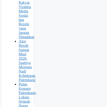
Rakyat,
Viralitas
Media
Sosial,
dan
Rezeki
yang
Jangan
Dimatikan
Aksi
Bersih
Sungai
Musi
2026:
Saatnya
Menjaga
Nadi
Kehidupan
Palembang
Pulau
Kemaro
Palembang:
Lokasi,
Sejarah,
Harga