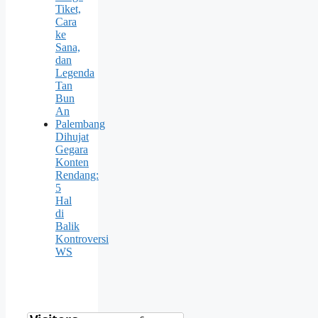
Tiket,
Cara
ke
Sana,
dan
Legenda
Tan
Bun
An
Palembang
Dihujat
Gegara
Konten
Rendang:
5
Hal
di
Balik
Kontroversi
WS