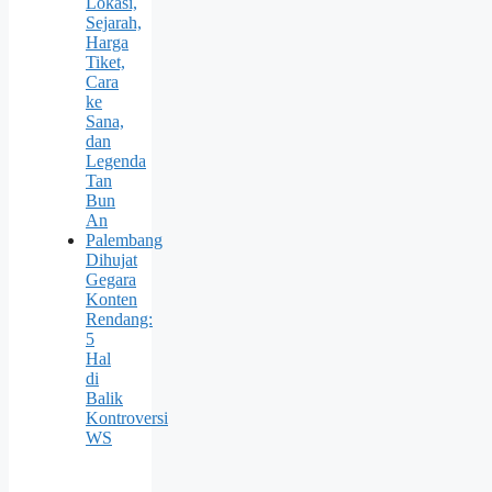
Lokasi,
Sejarah,
Harga
Tiket,
Cara
ke
Sana,
dan
Legenda
Tan
Bun
An
Palembang
Dihujat
Gegara
Konten
Rendang:
5
Hal
di
Balik
Kontroversi
WS