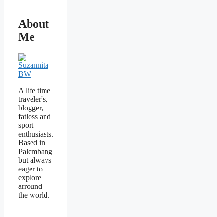
About
Me
A life time
traveler's,
blogger,
fatloss and
sport
enthusiasts.
Based in
Palembang
but always
eager to
explore
arround
the world.