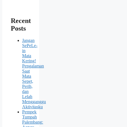
Recent
Posts
Jangan
SePeLe-
in
Mata
Kering!
Pengalaman
Saat
Mata
Sepet,
Perih,
dan
Lelah
Mengganggu
Aktivitasku
Pempek
Tumpah
Palembang: