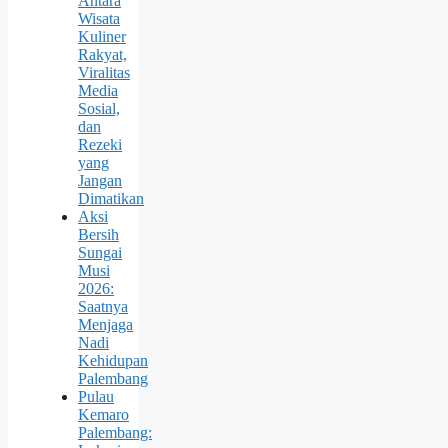
Antara
Wisata
Kuliner
Rakyat,
Viralitas
Media
Sosial,
dan
Rezeki
yang
Jangan
Dimatikan
Aksi
Bersih
Sungai
Musi
2026:
Saatnya
Menjaga
Nadi
Kehidupan
Palembang
Pulau
Kemaro
Palembang: