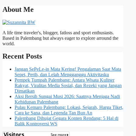
About Me
A life time traveler's, blogger, fatloss and sport enthusiasts.
Based in Palembang but always eager to explore arround the
world.
Recent Posts
Jangan SePeLe-in Mata Kering! Pengalaman Saat Mata
Sepet, Perih, dan Lelah Mengganggu Aktivitasku
Pempek Tumpah Palembang: Antara Wisata Kuliner
Rakyat, Viralitas Media Sosial, dan Rezeki yang Jangan
Dimatikan
Aksi Bersih Sungai Musi 2026: Saatnya Menjaga Nadi
Kehidupan Palembang
Pulau Kemaro Palembang: Lokasi, Sejarah, Harga Tiket,
Cara ke Sana, dan Legenda Tan Bun An
Palembang Dihujat Gegara Konten Rendang: 5 Hal di
Balik Kontroversi WS