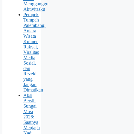
Mengganggu
Aktivitasku
Pempek
Tumpah
Palembang:
Antara
Wisata
Kuliner
Rakyat,
Viralitas
Media
Sosial,
dan
Rezeki
yang
Jangan
Dimatikan
Aksi
Bersih
Sungai
Musi
2026:
Saatnya
Menjaga
Nadi