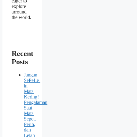
eager to
explore
arround
the world.
Recent
Posts
Jangan
SePeLe-
in
Mata
Kering!
Pengalaman
Saat
Mata
Sepet,
Perih,
dan
Lelah