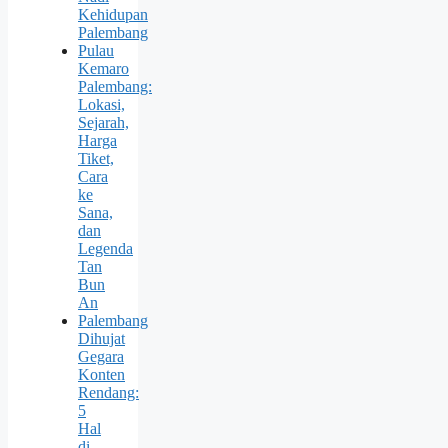
Kehidupan
Palembang
Pulau
Kemaro
Palembang:
Lokasi,
Sejarah,
Harga
Tiket,
Cara
ke
Sana,
dan
Legenda
Tan
Bun
An
Palembang
Dihujat
Gegara
Konten
Rendang:
5
Hal
di