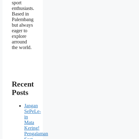
sport
enthusiasts.
Based in
Palembang
but always
eager to
explore
arround
the world.
Recent
Posts
Jangan
SePeLe-
in
Mata
Kering!
Pengalaman