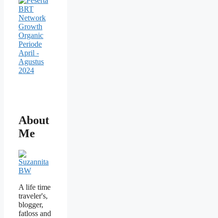
About
Me
A life time
traveler's,
blogger,
fatloss and