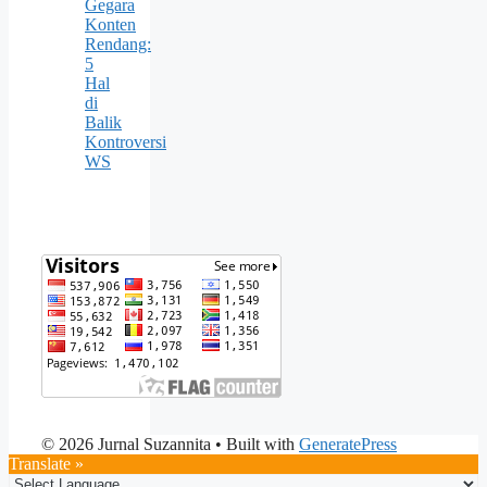
Gegara
Konten
Rendang:
5
Hal
di
Balik
Kontroversi
WS
© 2026 Jurnal Suzannita
• Built with
GeneratePress
Translate »