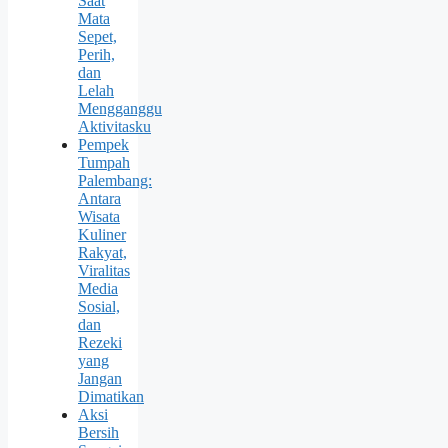
Saat
Mata
Sepet,
Perih,
dan
Lelah
Mengganggu
Aktivitasku
Pempek
Tumpah
Palembang:
Antara
Wisata
Kuliner
Rakyat,
Viralitas
Media
Sosial,
dan
Rezeki
yang
Jangan
Dimatikan
Aksi
Bersih