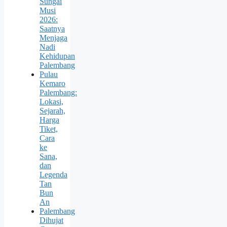
Sungai
Musi
2026:
Saatnya
Menjaga
Nadi
Kehidupan
Palembang
Pulau
Kemaro
Palembang:
Lokasi,
Sejarah,
Harga
Tiket,
Cara
ke
Sana,
dan
Legenda
Tan
Bun
An
Palembang
Dihujat