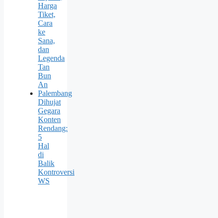
Harga
Tiket,
Cara
ke
Sana,
dan
Legenda
Tan
Bun
An
Palembang
Dihujat
Gegara
Konten
Rendang:
5
Hal
di
Balik
Kontroversi
WS