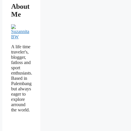
About
Me
A life time
traveler's,
blogger,
fatloss and
sport
enthusiasts.
Based in
Palembang
but always
eager to
explore
arround
the world.