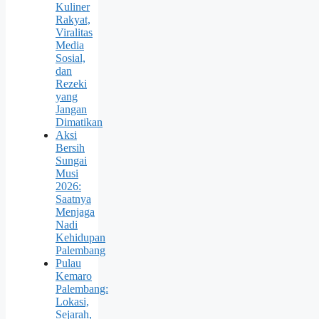
Kuliner
Rakyat,
Viralitas
Media
Sosial,
dan
Rezeki
yang
Jangan
Dimatikan
Aksi
Bersih
Sungai
Musi
2026:
Saatnya
Menjaga
Nadi
Kehidupan
Palembang
Pulau
Kemaro
Palembang:
Lokasi,
Sejarah,