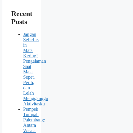
Recent
Posts
Jangan
SePeLe-
in
Mata
Kering!
Pengalaman
Saat
Mata
Sepet,
Perih,
dan
Lelah
Mengganggu
Aktivitasku
Pempek
Tumpah
Palembang:
Antara
Wisata