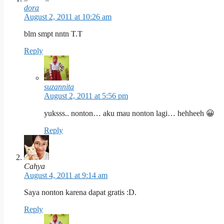
dora
August 2, 2011 at 10:26 am
blm smpt nntn T.T
Reply
suzannita
August 2, 2011 at 5:56 pm
yuksss.. nonton… aku mau nonton lagi… hehheeh 😀
Reply
Cahya
August 4, 2011 at 9:14 am
Saya nonton karena dapat gratis :D.
Reply