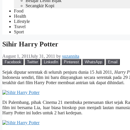
Belajar Lebih Bijak
Secangkir Kopi
Food
Health
Lifestyle
Travel
Sport
Sihir Harry Potter
August 1, 2011
July 31, 2011
by
suzannita
Facebook
Twitter
LinkedIn
Pinterest
WhatsApp
Email
Sejak diputar serentak di seluruh penjuru dunia 15 Juli 2011,
Harry Po
Indonesia sendiri, film ini baru ditayangkan secara serentak pada 2
terakhir dari film Harry Potter membuat antrian tak dapat dihindari.
Di Palembang, pihak Cinema 21 membuka pemesanan tiket sejak Rabu 
film ini bersama Lia, luar biasa bioskop pun menjadi lautan manu
Harry Potter ini ludes untuk 2 hari kedepan.