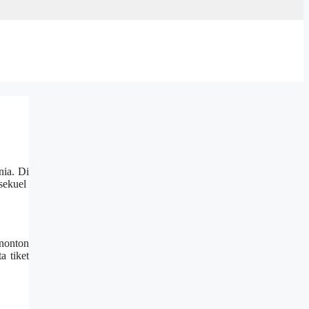
nia. Di
 sekuel
enonton
a tiket