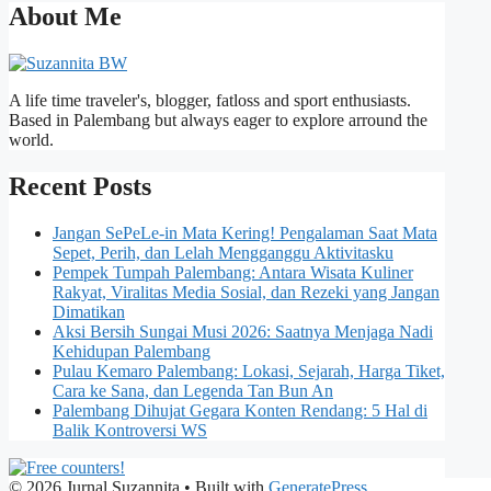
About Me
A life time traveler's, blogger, fatloss and sport enthusiasts.
Based in Palembang but always eager to explore arround the
world.
Recent Posts
Jangan SePeLe-in Mata Kering! Pengalaman Saat Mata
Sepet, Perih, dan Lelah Mengganggu Aktivitasku
Pempek Tumpah Palembang: Antara Wisata Kuliner
Rakyat, Viralitas Media Sosial, dan Rezeki yang Jangan
Dimatikan
Aksi Bersih Sungai Musi 2026: Saatnya Menjaga Nadi
Kehidupan Palembang
Pulau Kemaro Palembang: Lokasi, Sejarah, Harga Tiket,
Cara ke Sana, dan Legenda Tan Bun An
Palembang Dihujat Gegara Konten Rendang: 5 Hal di
Balik Kontroversi WS
© 2026 Jurnal Suzannita
• Built with
GeneratePress