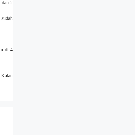
D dan 2
 sudah
an di 4
 Kalau