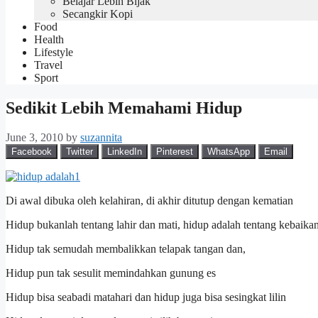
Belajar Lebih Bijak
Secangkir Kopi
Food
Health
Lifestyle
Travel
Sport
Sedikit Lebih Memahami Hidup
June 3, 2010
by
suzannita
Facebook
Twitter
LinkedIn
Pinterest
WhatsApp
Email
Di awal dibuka oleh kelahiran, di akhir ditutup dengan kematian
Hidup bukanlah tentang lahir dan mati, hidup adalah tentang kebaika
Hidup tak semudah membalikkan telapak tangan dan,
Hidup pun tak sesulit memindahkan gunung es
Hidup bisa seabadi matahari dan hidup juga bisa sesingkat lilin