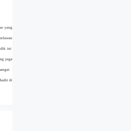
ar yang
melawan
dik ini
ng juga
angat.
hadir di