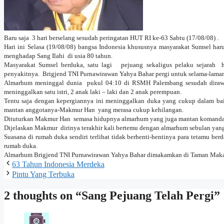
Baru saja 3 hari berselang sesudah peringatan
HUT
RI
ke-63 Sabtu (
17/08/08
) .
Hari ini Selasa (
19/08/08
) bangsa
Indonesia
khususnya masyarakat Sumsel haru
menghadap Sang Ilahi di usia 80 tahun.
Masyarakat Sumsel berduka, satu lagi pejuang sekaligus pelaku sejarah 
penyakitnya. Brigjend TNI Purnawirawan Yahya Bahar pergi untuk selama-lama
Almarhum meninggal dunia pukul
04:10
di RSMH Palembang sesudah dirawa
meninggalkan satu istri, 2 anak laki – laki dan 2 anak perempuan.
Tentu saja dengan kepergiannya ini meninggalkan duka yang cukup dalam bai
mantan anggotanya-Makmur Han yang merasa cukup kehilangan.
Dituturkan Makmur Han semasa hidupnya almarhum yang juga mantan komanda
Dijelaskan Makmur dirinya terakhir kali bertemu dengan almarhum sebulan yang
Suasana di rumah duka sendiri terlihat tidak berhenti-hentinya para tetamu b
rumah duka.
Almarhum Brigjend TNI Purnawirawan Yahya Bahar dimakamkan di Taman Makam
63 Tahun Indonesia Merdeka
Pintu Yang Terbuka
2 thoughts on “Sang Pejuang Telah Pergi”