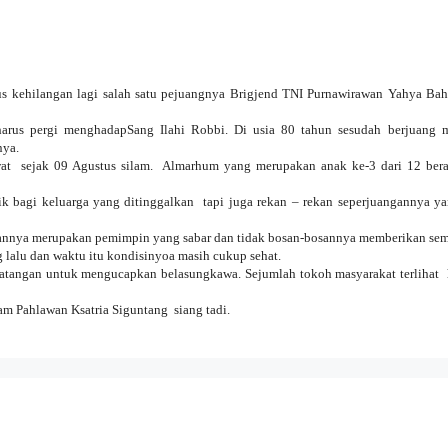
s kehilangan lagi salah satu pejuangnya Brigjend TNI Purnawirawan Yahya Bah
harus pergi menghadapSang Ilahi Robbi. Di usia 80 tahun sesudah berjuang 
nya.
t sejak 09 Agustus silam. Almarhum yang merupakan anak ke-3 dari 12 bera
k bagi keluarga yang ditinggalkan tapi juga rekan – rekan seperjuangannya ya
nnya merupakan pemimpin yang sabar dan tidak bosan-bosannya memberikan sem
 lalu dan waktu itu kondisinyoa masih cukup sehat.
erdatangan untuk mengucapkan belasungkawa. Sejumlah tokoh masyarakat terlihat 
 Pahlawan Ksatria Siguntang siang tadi.