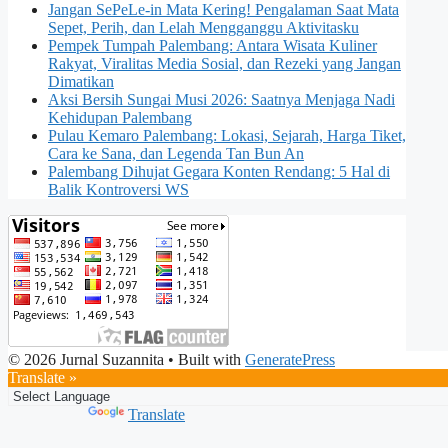
Jangan SePeLe-in Mata Kering! Pengalaman Saat Mata
Sepet, Perih, dan Lelah Mengganggu Aktivitasku
Pempek Tumpah Palembang: Antara Wisata Kuliner
Rakyat, Viralitas Media Sosial, dan Rezeki yang Jangan
Dimatikan
Aksi Bersih Sungai Musi 2026: Saatnya Menjaga Nadi
Kehidupan Palembang
Pulau Kemaro Palembang: Lokasi, Sejarah, Harga Tiket,
Cara ke Sana, dan Legenda Tan Bun An
Palembang Dihujat Gegara Konten Rendang: 5 Hal di
Balik Kontroversi WS
© 2026 Jurnal Suzannita
• Built with
GeneratePress
Translate »
Powered by
Translate