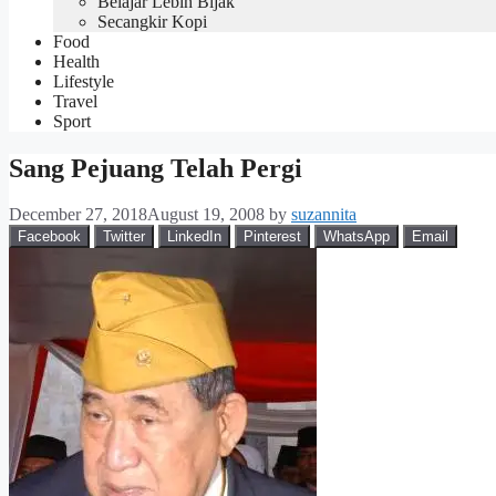
Belajar Lebih Bijak
Secangkir Kopi
Food
Health
Lifestyle
Travel
Sport
Sang Pejuang Telah Pergi
December 27, 2018
August 19, 2008
by
suzannita
Facebook
Twitter
LinkedIn
Pinterest
WhatsApp
Email