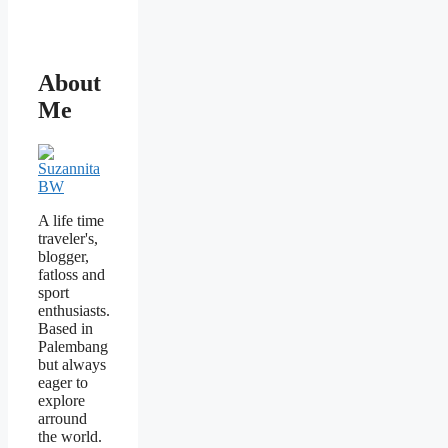
About
Me
A life time
traveler's,
blogger,
fatloss and
sport
enthusiasts.
Based in
Palembang
but always
eager to
explore
arround
the world.