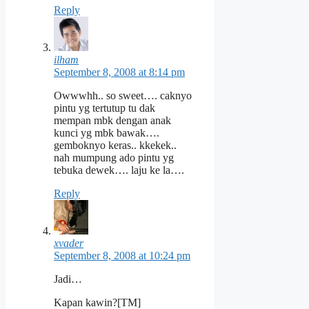
Reply
ilham
September 8, 2008 at 8:14 pm
Owwwhh.. so sweet…. caknyo
pintu yg tertutup tu dak
mempan mbk dengan anak
kunci yg mbk bawak….
gemboknyo keras.. kkekek..
nah mumpung ado pintu yg
tebuka dewek…. laju ke la….
Reply
xvader
September 8, 2008 at 10:24 pm
Jadi…
Kapan kawin?[TM]