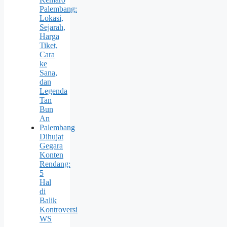
Palembang:
Lokasi,
Sejarah,
Harga
Tiket,
Cara
ke
Sana,
dan
Legenda
Tan
Bun
An
Palembang
Dihujat
Gegara
Konten
Rendang:
5
Hal
di
Balik
Kontroversi
WS