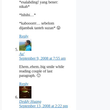
*esalahding! yang bener:
nikah*
*hihihi…*
*kabooorrr… sebelom
dijambak tanteh suzan* 😛
Reply
Au'
September 9, 2008 at 7:55 am
Ehem..ehem..big smile while
reading couple of last
paragraph. 🙂
Reply
Deddy Huang
September 13, 2008 at 2:22 pm