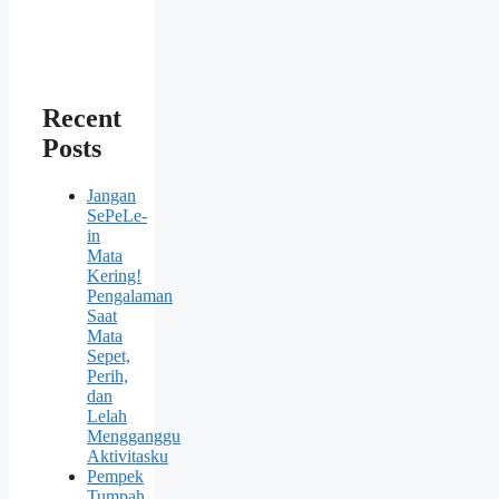
Recent
Posts
Jangan
SePeLe-
in
Mata
Kering!
Pengalaman
Saat
Mata
Sepet,
Perih,
dan
Lelah
Mengganggu
Aktivitasku
Pempek
Tumpah