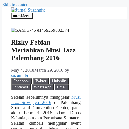
Skip to content
Menu
Rizky Febian
Meriahkan Musi Jazz
Palembang 2016
May 4, 2018
March 29, 2016
by
suzannita
Facebook
Twitter
LinkedIn
Pinterest
WhatsApp
Email
Setelah sebelumnya menggelar
Musi
Jazz Sriwijaya 2016
di Palembang
Sport and Convention Center, pada
akhir Februari 2016 silam. Dinas
Kebudayaan dan Pariwisata Sumatera
Selatan kembali menggelar event
serupa bertajuk Musi Jazz di