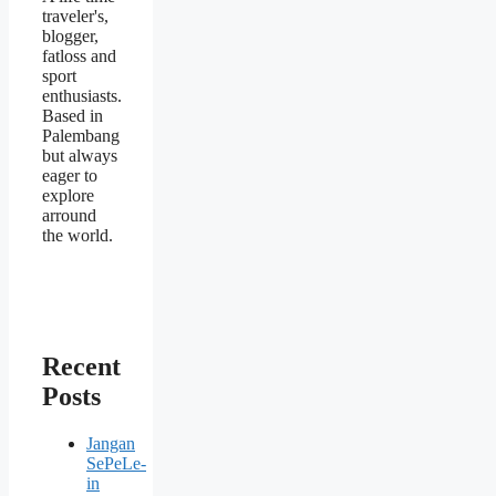
traveler's,
blogger,
fatloss and
sport
enthusiasts.
Based in
Palembang
but always
eager to
explore
arround
the world.
Recent
Posts
Jangan
SePeLe-
in