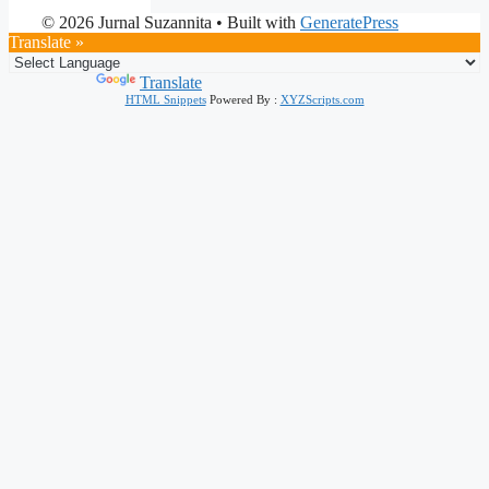
© 2026 Jurnal Suzannita
• Built with
GeneratePress
Translate »
Powered by
Translate
HTML Snippets
Powered By :
XYZScripts.com