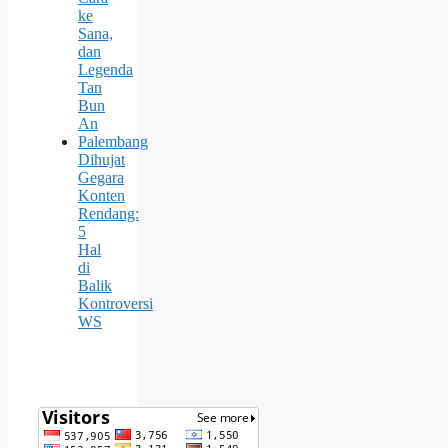
ke
Sana,
dan
Legenda
Tan
Bun
An
Palembang
Dihujat
Gegara
Konten
Rendang:
5
Hal
di
Balik
Kontroversi
WS