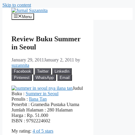
Skip to content
Menu
Review Buku Summer
in Seoul
January 29, 2011
January 2, 2011
by
suzannita
Facebook
Twitter
LinkedIn
Pinterest
WhatsApp
Email
Judul
Buku :
Summer in Seoul
Penulis :
Ilana Tan
Penerbit : Gramedia Pustaka Utama
Jumlah Halaman : 280 Halaman
Harga : Rp. 51.000
ISBN : 9792224602
My rating:
4 of 5 stars