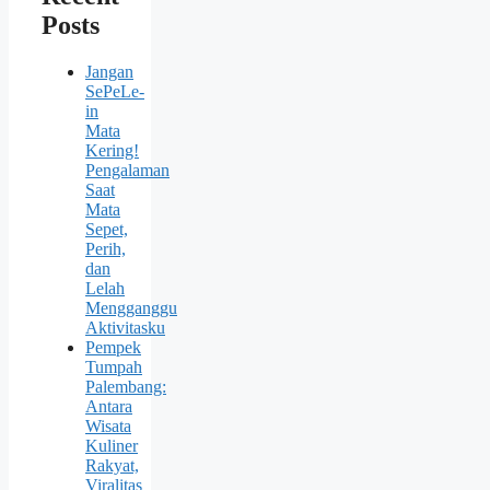
Posts
Jangan
SePeLe-
in
Mata
Kering!
Pengalaman
Saat
Mata
Sepet,
Perih,
dan
Lelah
Mengganggu
Aktivitasku
Pempek
Tumpah
Palembang:
Antara
Wisata
Kuliner
Rakyat,
Viralitas