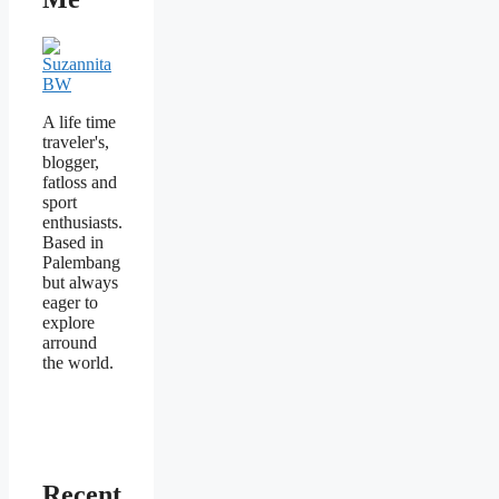
A life time
traveler's,
blogger,
fatloss and
sport
enthusiasts.
Based in
Palembang
but always
eager to
explore
arround
the world.
Recent