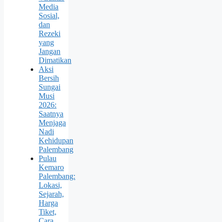
Media
Sosial,
dan
Rezeki
yang
Jangan
Dimatikan
Aksi
Bersih
Sungai
Musi
2026:
Saatnya
Menjaga
Nadi
Kehidupan
Palembang
Pulau
Kemaro
Palembang:
Lokasi,
Sejarah,
Harga
Tiket,
Cara