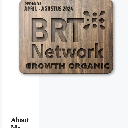
About
Me