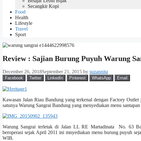
Belajar Lebih Bijak
Secangkir Kopi
Food
Health
Lifestyle
Travel
Sport
Review : Sajian Burung Puyuh Warung Sa
December 26, 2018
September 21, 2015
by
suzannita
Facebook
Twitter
LinkedIn
Pinterest
WhatsApp
Email
Kawasan Jalan Riau Bandung yang terkenal dengan Factory Outlet 
satunya Warung Sangrai Bandung yang menyediakan menu santapan 
Warung Sangrai terletak di Jalan LL RE Martadinata No. 63 Ban
beroperasi sejak April 2011 ini mnyediakan menu burung puyuh seja
WIB.