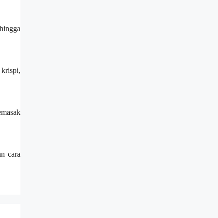
ehingga
krispi,
emasak
n cara