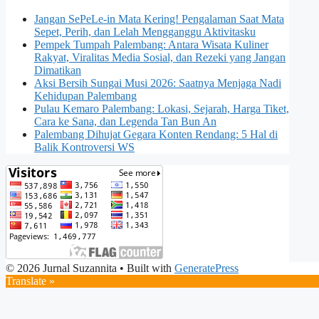
Jangan SePeLe-in Mata Kering! Pengalaman Saat Mata
Sepet, Perih, dan Lelah Mengganggu Aktivitasku
Pempek Tumpah Palembang: Antara Wisata Kuliner
Rakyat, Viralitas Media Sosial, dan Rezeki yang Jangan
Dimatikan
Aksi Bersih Sungai Musi 2026: Saatnya Menjaga Nadi
Kehidupan Palembang
Pulau Kemaro Palembang: Lokasi, Sejarah, Harga Tiket,
Cara ke Sana, dan Legenda Tan Bun An
Palembang Dihujat Gegara Konten Rendang: 5 Hal di
Balik Kontroversi WS
© 2026 Jurnal Suzannita
• Built with
GeneratePress
Translate »