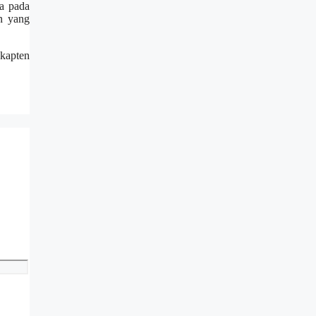
ta pada
in yang
 kapten