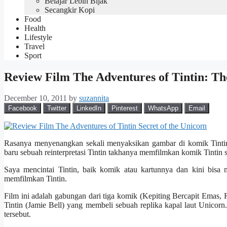
Belajar Lebih Bijak
Secangkir Kopi
Food
Health
Lifestyle
Travel
Sport
Review Film The Adventures of Tintin: The
December 10, 2011
by
suzannita
Facebook
Twitter
LinkedIn
Pinterest
WhatsApp
Email
Rasanya menyenangkan sekali menyaksikan gambar di komik Tintin
baru sebuah reinterpretasi Tintin takhanya memfilmkan komik Tintin s
Saya mencintai Tintin, baik komik atau kartunnya dan kini bisa 
memfilmkan Tintin.
Film ini adalah gabungan dari tiga komik (Kepiting Bercapit Emas
Tintin (Jamie Bell) yang membeli sebuah replika kapal laut Unicorn.
tersebut.