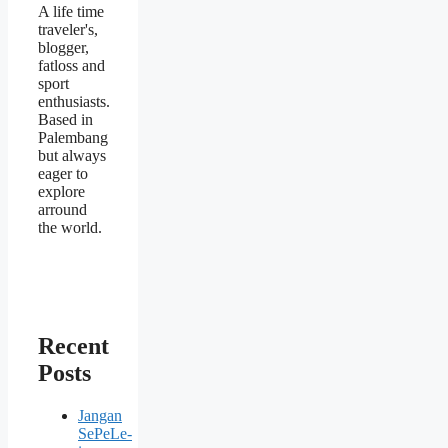
A life time
traveler's,
blogger,
fatloss and
sport
enthusiasts.
Based in
Palembang
but always
eager to
explore
arround
the world.
Recent
Posts
Jangan
SePeLe-