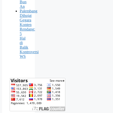
Bun
An
Palembang
Dihujat
Gegara
Konten
Rendang:
5
Hal
di
Balik
Kontroversi
WS