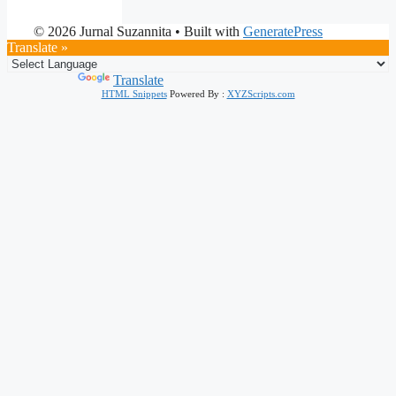
© 2026 Jurnal Suzannita
• Built with
GeneratePress
Translate »
Powered by
Translate
HTML Snippets
Powered By :
XYZScripts.com