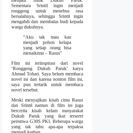
menjadi milik Dukuh Paruk.
Sementara Srintil ingin menjadi
ronggeng untuk menebus rasa
bersalahnya, sehingga Srintil ingin
mengabdi dan membalas budi kepada
warga dukuhnya.
“Aku tak mau kau
menjadi pohon kelapa
yang setiap orang bisa
menaikimu – Rasus”
Film ini terinspirasi dari novel
‘Ronggeng Dukuh Paruk’ karya
Ahmad Tohari. Saya belum membaca
novel ini dan karena nonton film ini,
saya pun tertarik untuk membaca
novel tersebut.
Meski menyajikan kisah cinta Rasus
dan Srintil namun di film ini juga
bercerita kisah kelam masyarakat
Dukuh Paruk yang ikut terseret
peristiwa G30S PKI. Beberapa warga
yang tak tahu apa-apa terpaksa
menjadi korban.