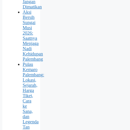
Jangan
Dimatikan
Aksi
Bersih
Sungai
Musi
2026:
Saatnya
Menjaga
Nadi
Kehidupan
Palembang
Pulau
Kemaro
Palembang:
Lokasi,
Sejarah,
Harga
Tiket,
Cara
ke
Sana,
dan
Legenda
Tan