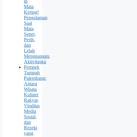
in
Mata
Kering!
Pengalaman
Saat
Mata
Sepet,
Perih,
dan
Lelah
Mengganggu
Aktivitasku
Pempek
Tumpah
Palembang:
Antara
Wisata
Kuliner
Rakyat,
Viralitas
Media
Sosial,
dan
Rezeki
yang