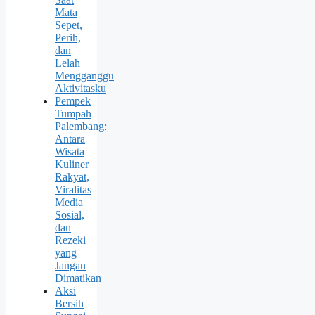
Mata
Sepet,
Perih,
dan
Lelah
Mengganggu
Aktivitasku
Pempek
Tumpah
Palembang:
Antara
Wisata
Kuliner
Rakyat,
Viralitas
Media
Sosial,
dan
Rezeki
yang
Jangan
Dimatikan
Aksi
Bersih