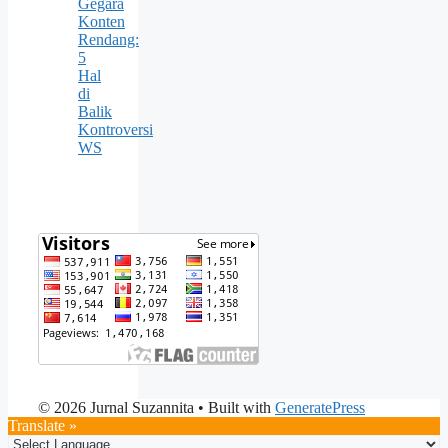
Gegara
Konten
Rendang:
5
Hal
di
Balik
Kontroversi
WS
© 2026 Jurnal Suzannita
• Built with
GeneratePress
Translate »