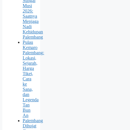
Sungai
Musi
2026:
Saatnya
Menjaga
Nadi
Kehidupan
Palembang
Pulau
Kemaro
Palembang:
Lokasi,
Sejarah,
Harga
Tiket,
Cara
ke
Sana,
dan
Legenda
Tan
Bun
An
Palembang
Dihujat