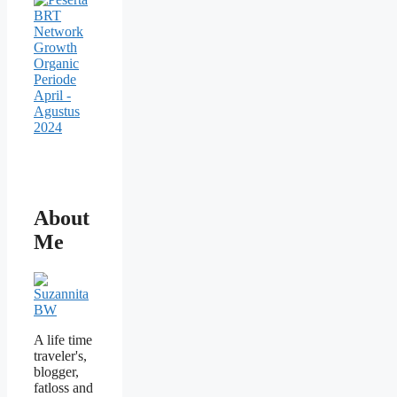
About
Me
A life time
traveler's,
blogger,
fatloss and