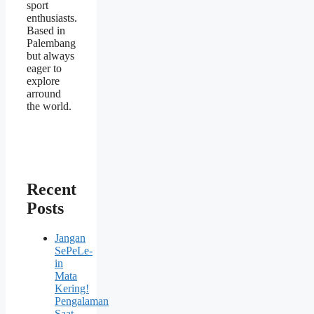
sport
enthusiasts.
Based in
Palembang
but always
eager to
explore
arround
the world.
Recent
Posts
Jangan
SePeLe-
in
Mata
Kering!
Pengalaman
Saat