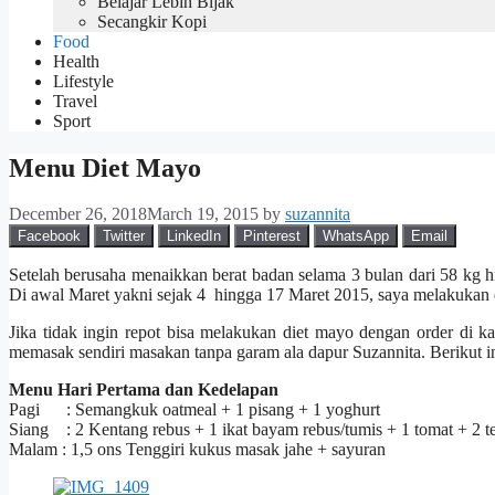
Belajar Lebih Bijak
Secangkir Kopi
Food
Health
Lifestyle
Travel
Sport
Menu Diet Mayo
December 26, 2018
March 19, 2015
by
suzannita
Facebook
Twitter
LinkedIn
Pinterest
WhatsApp
Email
Setelah berusaha menaikkan berat badan selama 3 bulan dari 58 kg
Di awal Maret yakni sejak 4 hingga 17 Maret 2015, saya melakukan 
Jika tidak ingin repot bisa melakukan diet mayo dengan order d
memasak sendiri masakan tanpa garam ala dapur Suzannita. Berikut i
Menu Hari Pertama dan Kedelapan
Pagi : Semangkuk oatmeal + 1 pisang + 1 yoghurt
Siang : 2 Kentang rebus + 1 ikat bayam rebus/tumis + 1 tomat + 2 te
Malam : 1,5 ons Tenggiri kukus masak jahe + sayuran