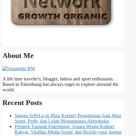
About Me
A life time traveler's, blogger, fatloss and sport enthusiasts.
Based in Palembang but always eager to explore arround the
world.
Recent Posts
Jangan SePeLe-in Mata Kering! Pengalaman Saat Mata
Sepet, Perih, dan Lelah Mengganggu Aktivitasku
Pempek Tumpah Palembang: Antara Wisata Kuliner
Rakyat, Viralitas Media Sosial, dan Rezeki yang Jangan