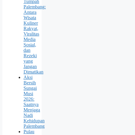
Tumpah
Palembang:
Antara
Wisata
Kuliner
Rakyat,
Viralitas
Media
Sosial,
dan
Rezeki
yang
Jangan
Dimatikan
Aksi
Bersih
Sungai
Musi
2026:
Saatnya
Menjaga
Nadi
Kehidupan
Palembang
Pulau