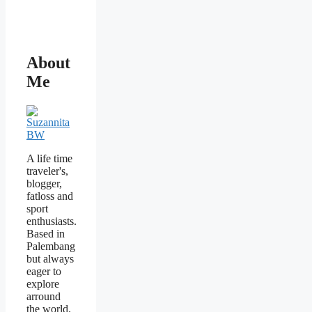
About
Me
A life time
traveler's,
blogger,
fatloss and
sport
enthusiasts.
Based in
Palembang
but always
eager to
explore
arround
the world.