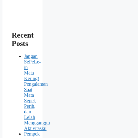
Recent
Posts
Jangan
SePeLe-
in
Mata
Kering!
Pengalaman
Saat
Mata
Sepet,
Perih,
dan
Lelah
Mengganggu
Aktivitasku
Pempek