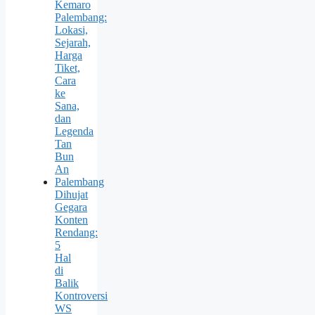
Kemaro
Palembang:
Lokasi,
Sejarah,
Harga
Tiket,
Cara
ke
Sana,
dan
Legenda
Tan
Bun
An
Palembang
Dihujat
Gegara
Konten
Rendang:
5
Hal
di
Balik
Kontroversi
WS