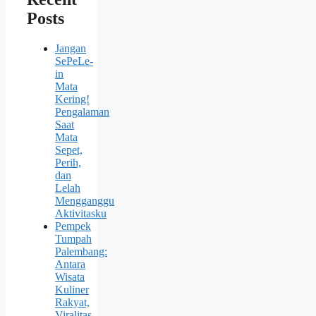
Posts
Jangan
SePeLe-
in
Mata
Kering!
Pengalaman
Saat
Mata
Sepet,
Perih,
dan
Lelah
Mengganggu
Aktivitasku
Pempek
Tumpah
Palembang:
Antara
Wisata
Kuliner
Rakyat,
Viralitas