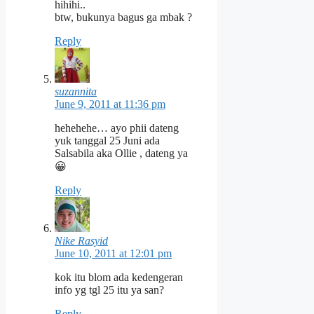
hihihi..
btw, bukunya bagus ga mbak ?
Reply
suzannita
June 9, 2011 at 11:36 pm
hehehehe… ayo phii dateng
yuk tanggal 25 Juni ada
Salsabila aka Ollie , dateng ya
😀
Reply
Nike Rasyid
June 10, 2011 at 12:01 pm
kok itu blom ada kedengeran
info yg tgl 25 itu ya san?
Reply