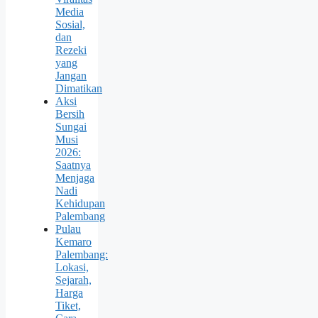
Media
Sosial,
dan
Rezeki
yang
Jangan
Dimatikan
Aksi
Bersih
Sungai
Musi
2026:
Saatnya
Menjaga
Nadi
Kehidupan
Palembang
Pulau
Kemaro
Palembang:
Lokasi,
Sejarah,
Harga
Tiket,