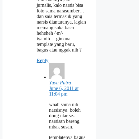
jurnalis, kalo narsis bisa
foto sama narasumber…
dan saia termasuk yang
narsis diantaranya, lagian
memang suka baca
heheheh ^m^
iya nih… gimana
template yang baru,
bagus atau nggak nih ?
Reply
Yuyu Putra
June 6, 2011 at
11:04 pm
waah sama nih
narsisnya. boleh
dong ntar se-
narsisan bareng
mbak susan.
templatenya bagus