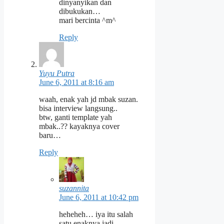
dinyanyikan dan
dibukukan…
mari bercinta ^m^
Reply
Yuyu Putra
June 6, 2011 at 8:16 am
waah, enak yah jd mbak suzan.
bisa interview langsung..
btw, ganti template yah
mbak..?? kayaknya cover
baru…
Reply
suzannita
June 6, 2011 at 10:42 pm
heheheh… iya itu salah
satu enaknya jadi