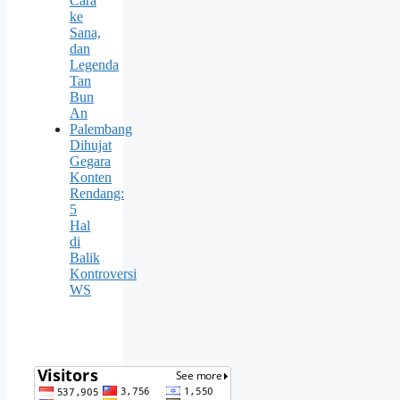
Cara
ke
Sana,
dan
Legenda
Tan
Bun
An
Palembang
Dihujat
Gegara
Konten
Rendang:
5
Hal
di
Balik
Kontroversi
WS