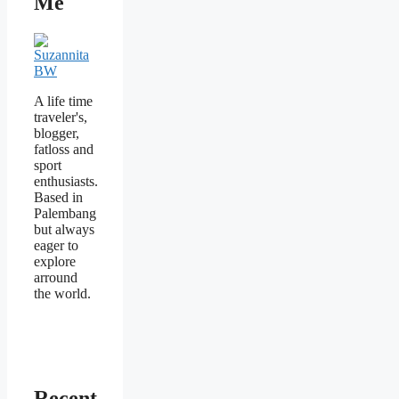
Me
A life time
traveler's,
blogger,
fatloss and
sport
enthusiasts.
Based in
Palembang
but always
eager to
explore
arround
the world.
Recent