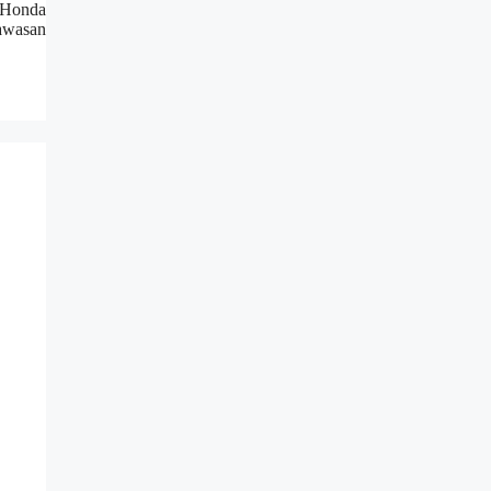
i Honda
awasan