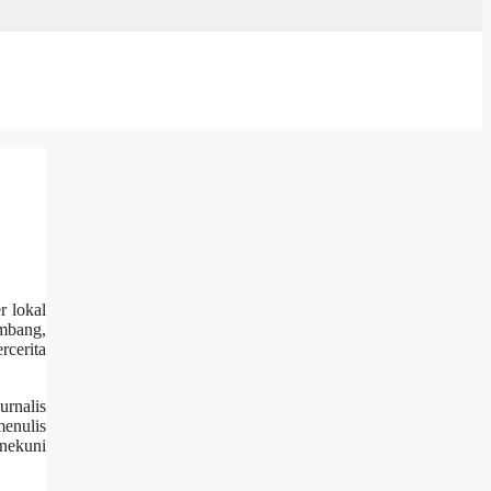
r lokal
embang,
rcerita
urnalis
enulis
nekuni