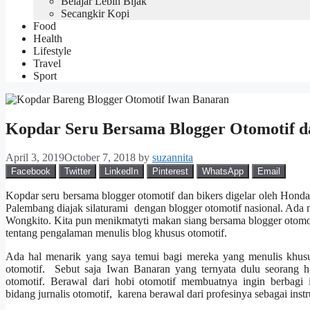
Belajar Lebih Bijak
Secangkir Kopi
Food
Health
Lifestyle
Travel
Sport
Kopdar Seru Bersama Blogger Otomotif d
April 3, 2019
October 7, 2018
by
suzannita
Facebook
Twitter
LinkedIn
Pinterest
WhatsApp
Email
Kopdar seru bersama blogger otomotif dan bikers digelar oleh Hond
Palembang diajak silaturami dengan blogger otomotif nasional. Ada
Wongkito. Kita pun menikmatyti makan siang bersama blogger otomot
tentang pengalaman menulis blog khusus otomotif.
Ada hal menarik yang saya temui bagi mereka yang menulis khusus 
otomotif. Sebut saja Iwan Banaran yang ternyata dulu seorang h
otomotif. Berawal dari hobi otomotif membuatnya ingin berbagi 
bidang
jurnalis otomotif, karena berawal dari profesinya sebagai inst