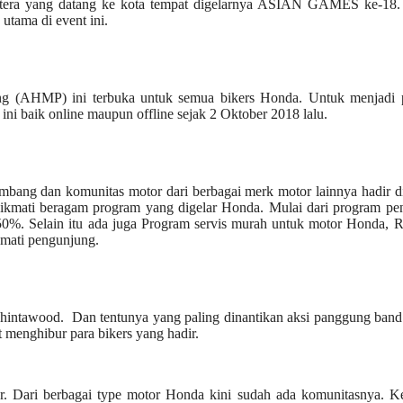
matera yang datang ke kota tempat digelarnya ASIAN GAMES ke-18.
tama di event ini.
g (AHMP) ini terbuka untuk semua bikers Honda. Untuk menjadi p
ni baik online maupun offline sejak 2 Oktober 2018 lalu.
mbang dan komunitas motor dari berbagai merk motor lainnya hadir d
enikmati beragam program yang digelar Honda. Mulai dari program pe
50%. Selain itu ada juga Program servis murah untuk motor Honda, R
kmati pengunjung.
Shintawood. Dan tentunya yang paling dinantikan aksi panggung ban
 menghibur para bikers yang hadir.
r. Dari berbagai type motor Honda kini sudah ada komunitasnya. Ke