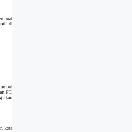
membuat
otif di
rkumpul
an PT.
g akan
n kota