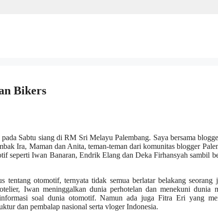
an Bikers
a pada Sabtu siang di RM Sri Melayu Palembang. Saya bersama blogge
 mbak Ira, Maman dan Anita, teman-teman dari komunitas blogger Pal
if seperti Iwan Banaran, Endrik Elang dan Deka Firhansyah sambil be
tentang otomotif, ternyata tidak semua berlatar belakang seorang j
otelier, Iwan meninggalkan dunia perhotelan dan menekuni dunia m
informasi soal dunia otomotif. Namun ada juga Fitra Eri yang me
ruktur dan pembalap nasional serta vloger Indonesia.