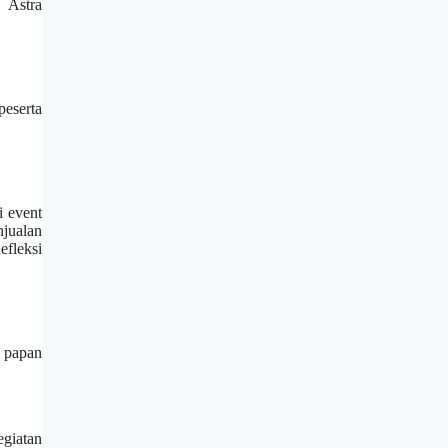
 Astra
eserta
i event
njualan
efleksi
d papan
giatan