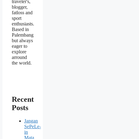
traveler's,
blogger,
fatloss and
sport
enthusiasts.
Based in
Palembang
but always
eager to
explore
arround
the world.
Recent
Posts
Jangan
SePeLe-
in
Mata