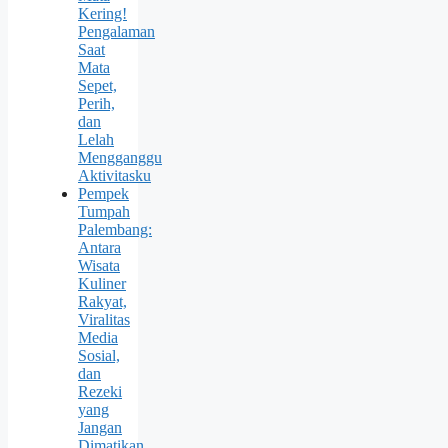
Kering!
Pengalaman
Saat
Mata
Sepet,
Perih,
dan
Lelah
Mengganggu
Aktivitasku
Pempek
Tumpah
Palembang:
Antara
Wisata
Kuliner
Rakyat,
Viralitas
Media
Sosial,
dan
Rezeki
yang
Jangan
Dimatikan