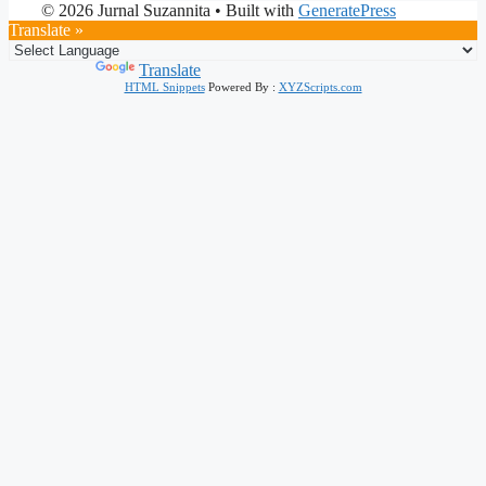
© 2026 Jurnal Suzannita
• Built with
GeneratePress
Translate »
Powered by
Translate
HTML Snippets
Powered By :
XYZScripts.com