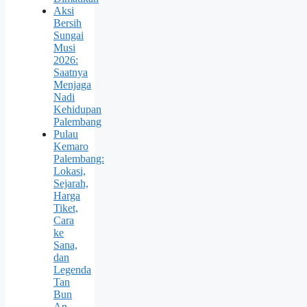
Aksi
Bersih
Sungai
Musi
2026:
Saatnya
Menjaga
Nadi
Kehidupan
Palembang
Pulau
Kemaro
Palembang:
Lokasi,
Sejarah,
Harga
Tiket,
Cara
ke
Sana,
dan
Legenda
Tan
Bun
An