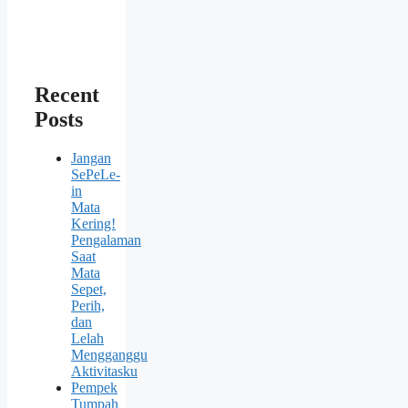
Recent
Posts
Jangan
SePeLe-
in
Mata
Kering!
Pengalaman
Saat
Mata
Sepet,
Perih,
dan
Lelah
Mengganggu
Aktivitasku
Pempek
Tumpah