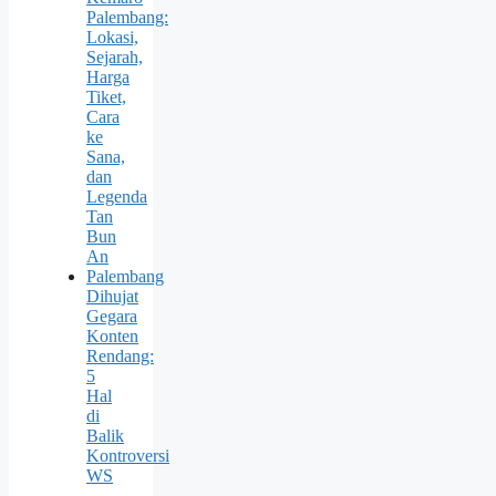
Palembang:
Lokasi,
Sejarah,
Harga
Tiket,
Cara
ke
Sana,
dan
Legenda
Tan
Bun
An
Palembang
Dihujat
Gegara
Konten
Rendang:
5
Hal
di
Balik
Kontroversi
WS