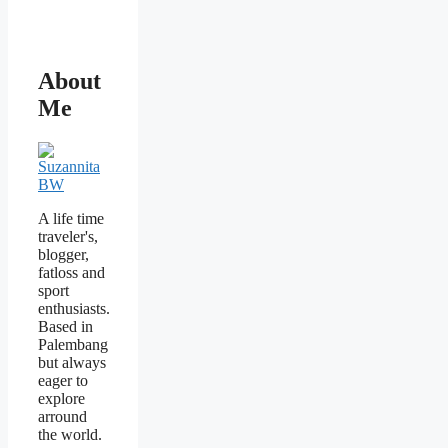
About
Me
A life time
traveler's,
blogger,
fatloss and
sport
enthusiasts.
Based in
Palembang
but always
eager to
explore
arround
the world.