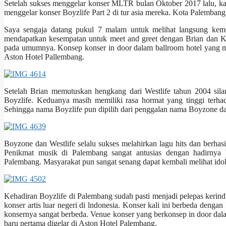
Setelah sukses menggelar konser MLTR bulan Oktober 2017 lalu, k
menggelar konser Boyzlife Part 2 di tur asia mereka. Kota Palemba
Saya sengaja datang pukul 7 malam untuk melihat langsung keme
mendapatkan kesempatan untuk meet and greet dengan Brian dan Kei
pada umumnya. Konsep konser in door dalam ballroom hotel yang m
Aston Hotel Pallembang.
Setelah Brian memutuskan hengkang dari Westlife tahun 2004 sil
Boyzlife. Keduanya masih memiliki rasa hormat yang tinggi ter
Sehingga nama Boyzlife pun dipilih dari penggalan nama Boyzone da
Boyzone dan Westlife selalu sukses melahirkan lagu hits dan berha
Penikmat musik di Palembang sangat antusias dengan hadirnya Bo
Palembang. Masyarakat pun sangat senang dapat kembali melihat ido
Kehadiran Boyzlife di Palembang sudah pasti menjadi pelepas kerin
konser artis luar negeri di lndonesia. Konser kali ini berbeda de
konsernya sangat berbeda. Venue konser yang berkonsep in door da
baru pertama digelar di Aston Hotel Palembang.