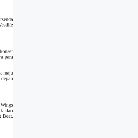
ersenda
stlife
konser
a para
uk maju
 depan
 Wings
k dari
t Beat,