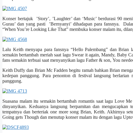
Konser bertajuk ’Story’, ’Laughter’ dan ‘Music’ berdurasi 90 meni
Gurau’ dan yang pasti ’Bernyanyi’ dihadapan para fansnya. Dala
“When You’re Looking Like That” membuka konser malam itu, dilanj
Lalu Keith menyapa para fansnya “Hello Palembang” dan Brian 
semakin bertambah meriah saat lagu Swear it again, Mandy, Baby
fans semakin terbuai saat menyanyikan lagu Father & son, You nee
Keith Duffy dan Brian Mc Fadden begitu ramah bahkan Brian mengaj
kedepan panggung. Para penonton di festival langsung berlarian
panggung.
Suasana malam itu semakin bertambah romantis saat lagu Love Me
dinyanyikan. Keduanya langsung berpamitan dan mengucapkan teri
tempatnya dan berteriak one more song Brian, Keith. Akhirnya set
Going gets Though dan menutup konser malam itu dengan lagu Upto