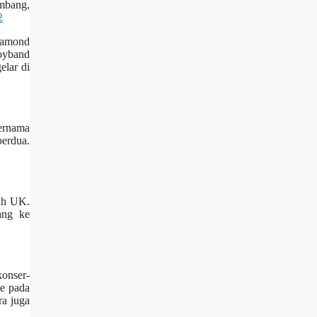
embang,
iamond
boyband
elar di
ernama
erdua.
ruh UK.
ang ke
konser-
le pada
ra juga