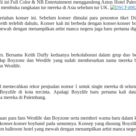
ali ini Full Color & NB Entertainment menggandeng Aston Hotel Pal
ng membuka rangkaian tur mereka di Asia sebelum tur UK.
riahan konser ini. Sebelum konser dimulai para penonton tiket D
th terlebih dahulu. Konser kali ini berbeda dengan konser-konser 
ewah dengan menampilkan artist manca negera juga baru pertama dig
am. Bersama Keith Duffy keduanya berkolaborasi dalam grup duo b
hadap Boyzone dan Westlife yang sudah membesarkan nama mereka b
n Westlife.
sil memecahkan rekor penjualan nomor 1 untuk single mereka di selu
yzlife di kota tercinta. Apalagi Boyzlife baru pertama kali dat
la mereka di Palembang.
duan para fans Westlife dan Boyzone serta memberi warna baru dalam 
ngan konser-konser boyband pada umumnya. Konsep yang diusung Boyzli
lam ballroom hotel yang mewah dengan menampilkan artist manca nege