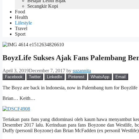
Belajar Lebih Bijak
Secangkir Kopi
Food
Health
Lifestyle
Travel
Sport
BoyzLife Sukses Ajak Fans Palembang Ber
April 3, 2019
December 7, 2017
by
suzannita
Facebook
Twitter
LinkedIn
Pinterest
WhatsApp
Email
The Boyz are back in lndonesia, now in Palembang turn for Boyzlife
Brian… Keith…
Teriakan para fans yang didominasi oleh kaum hawa menyambut ked
Desember 2017 lalu. Kerinduan para fans Boyzone dan Westlife, bo
Duffy (personil Boyzone) dan Brian McFadden (ex personil Westlife)