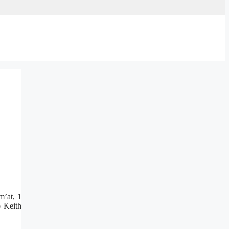
’at, 1
o Keith