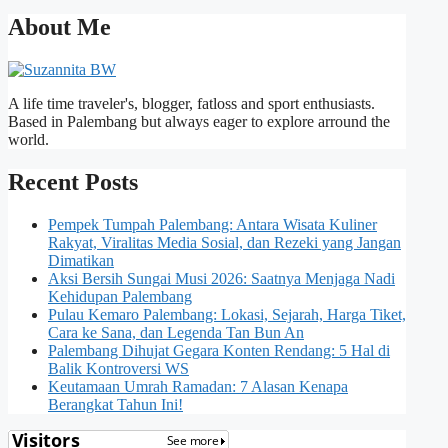
About Me
A life time traveler's, blogger, fatloss and sport enthusiasts.
Based in Palembang but always eager to explore arround the
world.
Recent Posts
Pempek Tumpah Palembang: Antara Wisata Kuliner
Rakyat, Viralitas Media Sosial, dan Rezeki yang Jangan
Dimatikan
Aksi Bersih Sungai Musi 2026: Saatnya Menjaga Nadi
Kehidupan Palembang
Pulau Kemaro Palembang: Lokasi, Sejarah, Harga Tiket,
Cara ke Sana, dan Legenda Tan Bun An
Palembang Dihujat Gegara Konten Rendang: 5 Hal di
Balik Kontroversi WS
Keutamaan Umrah Ramadan: 7 Alasan Kenapa
Berangkat Tahun Ini!