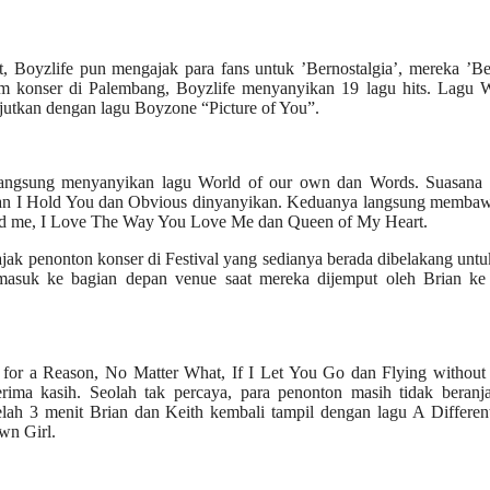
t, Boyzlife pun mengajak para fans untuk ’Bernostalgia’, mereka ’B
m konser di Palembang, Boyzlife menyanyikan 19 lagu hits. Lagu We
utkan dengan lagu Boyzone “Picture of You”.
langsung menyanyikan lagu World of our own dan Words. Suasana 
 Can I Hold You dan Obvious dinyanyikan. Keduanya langsung membaw
ded me, I Love The Way You Love Me dan Queen of My Heart.
ak penonton konser di Festival yang sedianya berada dibelakang unt
 masuk ke bagian depan venue saat mereka dijemput oleh Brian ke
 for a Reason, No Matter What, If I Let You Go dan Flying without
ma kasih. Seolah tak percaya, para penonton masih tidak beranja
elah 3 menit Brian dan Keith kembali tampil dengan lagu A Differen
wn Girl.