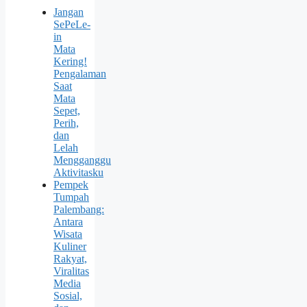
Jangan
SePeLe-
in
Mata
Kering!
Pengalaman
Saat
Mata
Sepet,
Perih,
dan
Lelah
Mengganggu
Aktivitasku
Pempek
Tumpah
Palembang:
Antara
Wisata
Kuliner
Rakyat,
Viralitas
Media
Sosial,