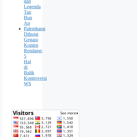
dan
Legenda
Tan
Bun
An
Palembang
Dihujat
Gegara
Konten
Rendang:
5
Hal
di
Balik
Kontroversi
WS