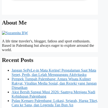
About Me
A life time traveler's, blogger, fatloss and sport enthusiasts.
Based in Palembang but always eager to explore arround the
world.
Recent Posts
Jangan SePeLe-in Mata Kering! Pengalaman Saat Mata
Sepet, Perih, dan Lelah Mengganggu Aktivitasku
Pempek Tumpah Palembang: Antara Wisata Kuliner
Rakyat, Viralitas Media Sosial, dan Rezeki yang Jangan
Dimatikan
Aksi Bersih Sungai Musi 2026: Saatnya Menjaga Nadi
Kehidupan Palembang
Pulau Kemaro Palembang: Lokasi, Sejarah, Harga Tiket,
Cara ke Sana, dan Legenda Tan Bun An