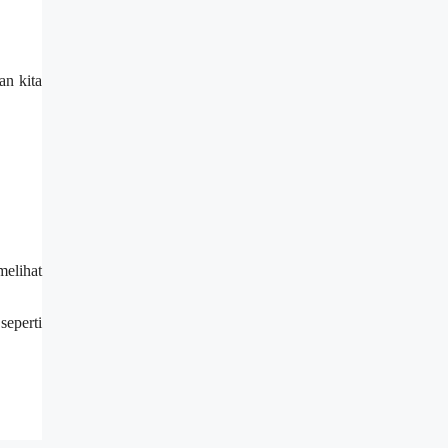
an kita
elihat
eperti