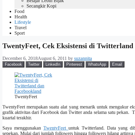
Belajar Lebih Bijak
Secangkir Kopi
Food
Health
Lifestyle
Travel
Sport
TwentyFeet, Cek Eksistensi di Twitterlan
December 6, 2018
August 6, 2011
by
suzannita
Facebook
Twitter
LinkedIn
Pinterest
WhatsApp
Email
TwentyFeet
TwentyFeet merupakan suatu alat yang menarik untuk mengukur eksis
grafik aktivitas dari Facebook dan Twitter anda selama satu pekan. Ti
kuartal terakhir.
Saya menggunakan
TwentyFeet
untuk Twitterland. Data yang dib
sepekan. Mulai dari jumlah followers hingga followers hilang artiny