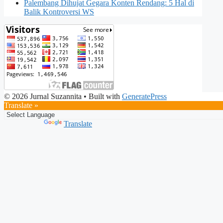
Palembang Dihujat Gegara Konten Rendang: 5 Hal di
Balik Kontroversi WS
© 2026 Jurnal Suzannita
• Built with
GeneratePress
Translate »
Powered by
Translate