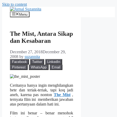
Skip to content
Menu
The Mist, Antara Sikap
dan Kesabaran
December 27, 2018
December 29,
2008
by
suzannita
Facebook
Twitter
LinkedIn
Pinterest
WhatsApp
Email
Ceritanya hanya ingin menghilangkan
bete dan teriak-teriak, tapi koq jadi
aneh, karena pas nonton
The Mist
,
ternyata film ini memberikan jawaban
atas pertanyaan dalam hati ini.
Film ini benar – benar menohok