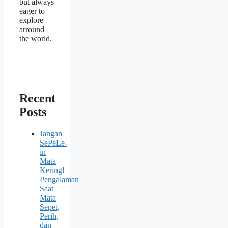
but always
eager to
explore
arround
the world.
Recent
Posts
Jangan
SePeLe-
in
Mata
Kering!
Pengalaman
Saat
Mata
Sepet,
Perih,
dan