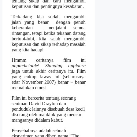
tentang sikap dan cara mengambil
keputusan dan pentingnya kesabaran.
Terkadang kita sudah mengambil
jalan yang benar dengan penuh
keberanian menjalani semua
rintangan, tetapi ketika tekanan datang
bertubi-tubi, kita salah mengambil
keputusan dan sikap terhadap masalah
yang kita hadapi.
Hmmm ceritanya film ini
unpredictable
!
Standing applause
juga untuk akhir ceritanya itu. Film
yang cukup lawas ini (seharusnya
edar November 2007) benar – benar
memainkan emosi.
Film ini bercerita tentang seorang
seniman David Drayton dan
penduduk lainnya disebuah desa kecil
diserang oleh mahkluk yang mencari
mangsanya didalam kabut.
Penyebabnya adalah sebuah
eksperimen yang diberi nama “The