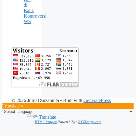
di
Balik
Kontroversi
WS
© 2026 Jurnal Suzannita
• Built with
GeneratePress
Translate »
Powered by
Translate
HTML Snippets
Powered By :
XYZScripts.com