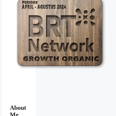
About
Me