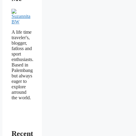
A life time
traveler's,
blogger,
fatloss and
sport
enthusiasts.
Based in
Palembang
but always
eager to
explore
arround
the world.
Recent