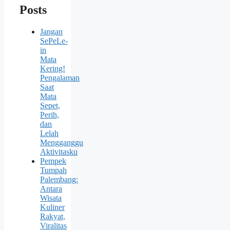
Posts
Jangan
SePeLe-
in
Mata
Kering!
Pengalaman
Saat
Mata
Sepet,
Perih,
dan
Lelah
Mengganggu
Aktivitasku
Pempek
Tumpah
Palembang:
Antara
Wisata
Kuliner
Rakyat,
Viralitas