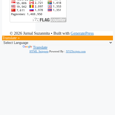
© 2026 Jurnal Suzannita
• Built with
GeneratePress
Translate »
Powered by
Translate
HTML Snippets
Powered By :
XYZScripts.com