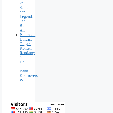
ke
Sana,
dan
Legenda
Tan
Bun
An
Palembang
Dihujat
Gegara
Konten
Rendang:
5
Hal
di
Balik
Kontroversi
WS