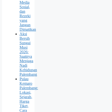
Media
Sosial,
dan
Rezeki
yang
Jangan
Dimatikan
Aksi
Bersih
Sungai
Musi
2026:
Saatnya
Menjaga
Nadi
Kehidupan
Palembang
Pulau
Kemaro
Palembang:
Lokasi,
Sejarah,
Harga
Tiket,
Cara