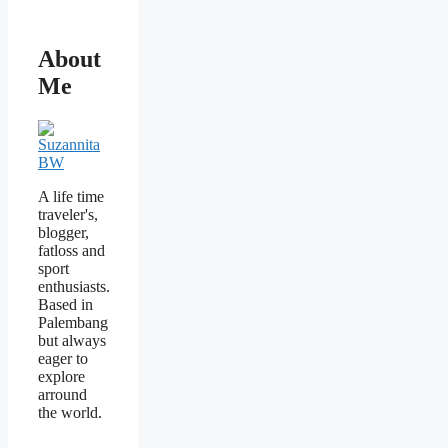
About
Me
A life time
traveler's,
blogger,
fatloss and
sport
enthusiasts.
Based in
Palembang
but always
eager to
explore
arround
the world.