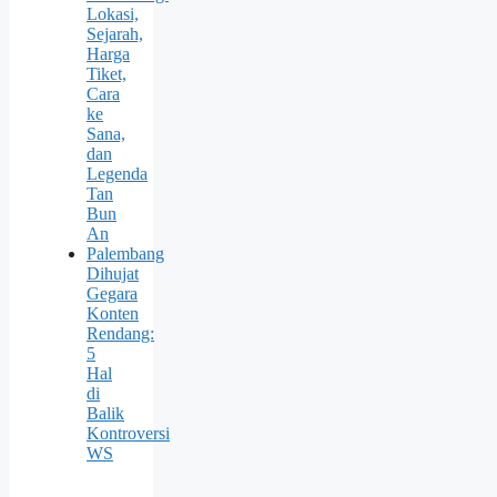
Lokasi,
Sejarah,
Harga
Tiket,
Cara
ke
Sana,
dan
Legenda
Tan
Bun
An
Palembang
Dihujat
Gegara
Konten
Rendang:
5
Hal
di
Balik
Kontroversi
WS