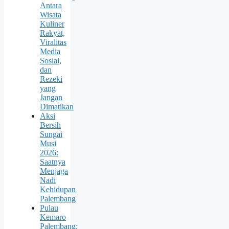
Antara
Wisata
Kuliner
Rakyat,
Viralitas
Media
Sosial,
dan
Rezeki
yang
Jangan
Dimatikan
Aksi
Bersih
Sungai
Musi
2026:
Saatnya
Menjaga
Nadi
Kehidupan
Palembang
Pulau
Kemaro
Palembang: