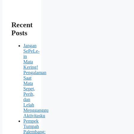
Recent
Posts
Jangan
SePeLe-
in
Mata
Kering!
Pengalaman
Saat
Mata
Sepet,
Perih,
dan
Lelah
Mengganggu
Aktivitasku
Pempek
Tumpah
Palembang: