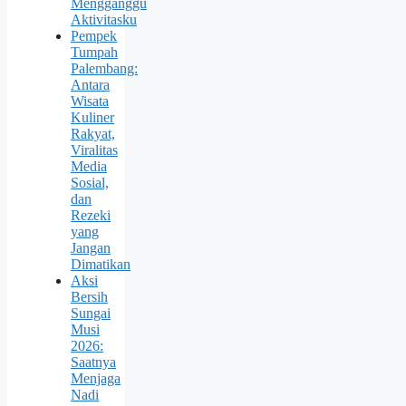
Mengganggu
Aktivitasku
Pempek
Tumpah
Palembang:
Antara
Wisata
Kuliner
Rakyat,
Viralitas
Media
Sosial,
dan
Rezeki
yang
Jangan
Dimatikan
Aksi
Bersih
Sungai
Musi
2026:
Saatnya
Menjaga
Nadi