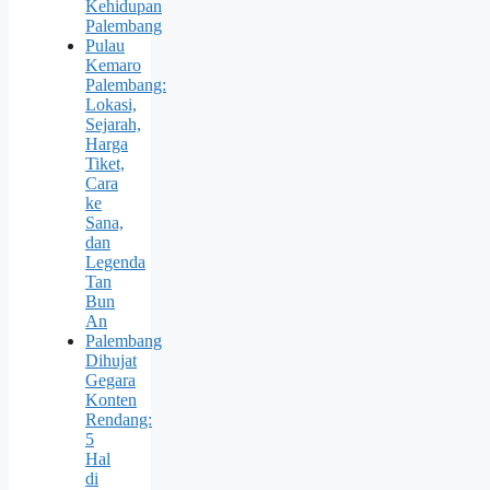
Kehidupan
Palembang
Pulau
Kemaro
Palembang:
Lokasi,
Sejarah,
Harga
Tiket,
Cara
ke
Sana,
dan
Legenda
Tan
Bun
An
Palembang
Dihujat
Gegara
Konten
Rendang:
5
Hal
di