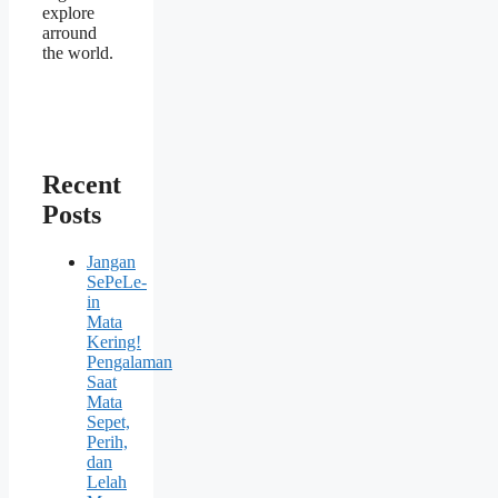
explore
arround
the world.
Recent
Posts
Jangan
SePeLe-
in
Mata
Kering!
Pengalaman
Saat
Mata
Sepet,
Perih,
dan
Lelah