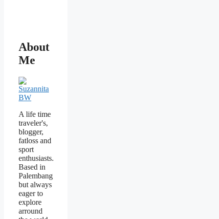
About
Me
A life time
traveler's,
blogger,
fatloss and
sport
enthusiasts.
Based in
Palembang
but always
eager to
explore
arround