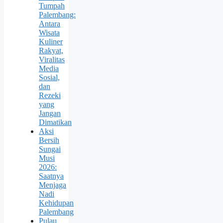
Tumpah
Palembang:
Antara
Wisata
Kuliner
Rakyat,
Viralitas
Media
Sosial,
dan
Rezeki
yang
Jangan
Dimatikan
Aksi
Bersih
Sungai
Musi
2026:
Saatnya
Menjaga
Nadi
Kehidupan
Palembang
Pulau