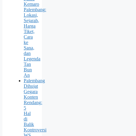
Kemaro
Palembang:
Lokasi,
Sejarah,
Harga
Tiket,
Cara
ke
Sana,
dan
Legenda
Tan
Bun
An
Palembang
Dihujat
Gegara
Konten
Rendang:
5
Hal
di
Balik
Kontroversi
WS