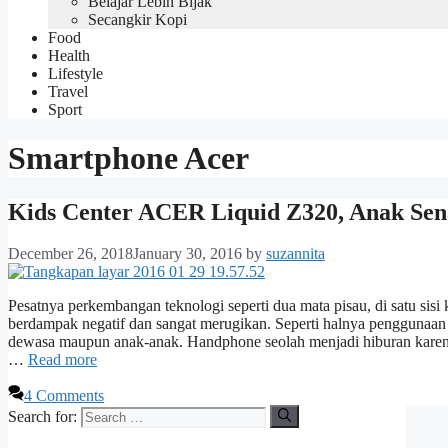
Belajar Lebih Bijak
Secangkir Kopi
Food
Health
Lifestyle
Travel
Sport
Smartphone Acer
Kids Center ACER Liquid Z320, Anak Se
December 26, 2018
January 30, 2016
by
suzannita
Pesatnya perkembangan teknologi seperti dua mata pisau, di satu sisi 
berdampak negatif dan sangat merugikan. Seperti halnya penggunaan 
dewasa maupun anak-anak. Handphone seolah menjadi hiburan karena
…
Read more
4 Comments
Search for: