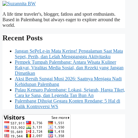
A life time traveler's, blogger, fatloss and sport enthusiasts.
Based in Palembang but always eager to explore arround the
world.
Recent Posts
Jangan SePeLe-in Mata Kering! Pengalaman Saat Mata
Sepet, Perih, dan Lelah Mengganggu Aktivitasku
Pempek Tumpah Palembang: Antara Wisata Kuliner
Rakyat, Viralitas Media Sosial, dan Rezeki yang Jangan
Dimatikan
Aksi Bersih Sungai Musi 2026: Saatnya Menjaga Nadi
Kehidupan Palembang
Pulau Kemaro Palembang: Lokasi, Sejarah, Harga Tiket,
Cara ke Sana, dan Legenda Tan Bun An
Palembang Dihujat Gegara Konten Rendang: 5 Hal di
Balik Kontroversi WS