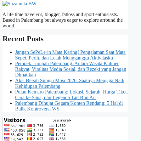
A life time traveler's, blogger, fatloss and sport enthusiasts.
Based in Palembang but always eager to explore arround the
world.
Recent Posts
Jangan SePeLe-in Mata Kering! Pengalaman Saat Mata
Sepet, Perih, dan Lelah Mengganggu Aktivitasku
Pempek Tumpah Palembang: Antara Wisata Kuliner
Rakyat, Viralitas Media Sosial, dan Rezeki yang Jangan
Dimatikan
Aksi Bersih Sungai Musi 2026: Saatnya Menjaga Nadi
Kehidupan Palembang
Pulau Kemaro Palembang: Lokasi, Sejarah, Harga Tiket,
Cara ke Sana, dan Legenda Tan Bun An
Palembang Dihujat Gegara Konten Rendang: 5 Hal di
Balik Kontroversi WS