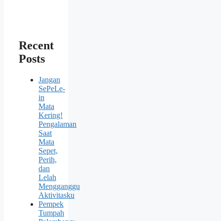
Recent
Posts
Jangan
SePeLe-
in
Mata
Kering!
Pengalaman
Saat
Mata
Sepet,
Perih,
dan
Lelah
Mengganggu
Aktivitasku
Pempek
Tumpah