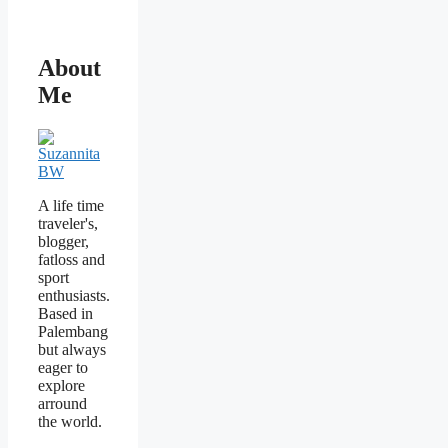
About
Me
A life time
traveler's,
blogger,
fatloss and
sport
enthusiasts.
Based in
Palembang
but always
eager to
explore
arround
the world.