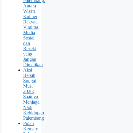
Palembang:
Antara
Wisata
Kuliner
Rakyat,
Viralitas
Media
Sosial,
dan
Rezeki
yang
Jangan
Dimatikan
Aksi
Bersih
Sungai
Musi
2026:
Saatnya
Menjaga
Nadi
Kehidupan
Palembang
Pulau
Kemaro