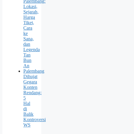
Palembang:
Lokasi,
Sejarah,
Harga
Tiket,
Cara
ke
Sana,
dan
Legenda
Tan
Bun
An
Palembang
Dihujat
Gegara
Konten
Rendang:
5
Hal
di
Balik
Kontroversi
WS