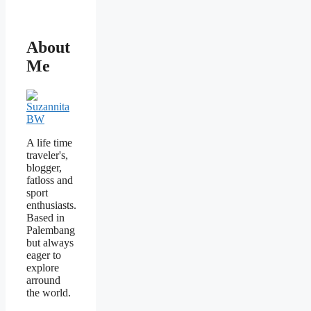
About
Me
A life time
traveler's,
blogger,
fatloss and
sport
enthusiasts.
Based in
Palembang
but always
eager to
explore
arround
the world.