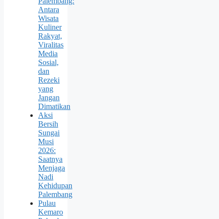
Palembang:
Antara
Wisata
Kuliner
Rakyat,
Viralitas
Media
Sosial,
dan
Rezeki
yang
Jangan
Dimatikan
Aksi
Bersih
Sungai
Musi
2026:
Saatnya
Menjaga
Nadi
Kehidupan
Palembang
Pulau
Kemaro