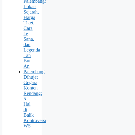
Palembang:
Lokasi,
Sejarah,
Harga
Tiket,
Cara
ke
Sana,
dan
Legenda
Tan
Bun
An
Palembang
Dihujat
Gegara
Konten
Rendang:
5
Hal
di
Balik
Kontroversi
WS