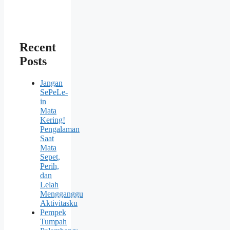
Recent
Posts
Jangan
SePeLe-
in
Mata
Kering!
Pengalaman
Saat
Mata
Sepet,
Perih,
dan
Lelah
Mengganggu
Aktivitasku
Pempek
Tumpah