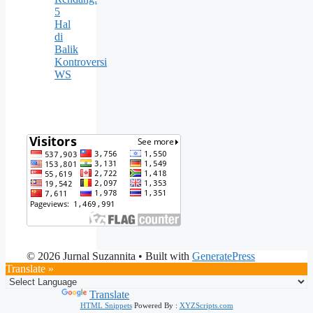
5
Hal
di
Balik
Kontroversi
WS
© 2026 Jurnal Suzannita
• Built with
GeneratePress
Translate »
Powered by
Translate
HTML Snippets
Powered By :
XYZScripts.com