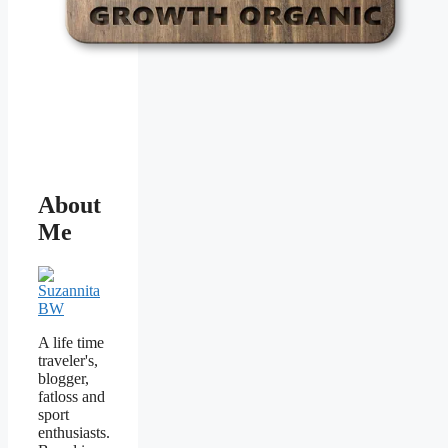
About
Me
A life time
traveler's,
blogger,
fatloss and
sport
enthusiasts.