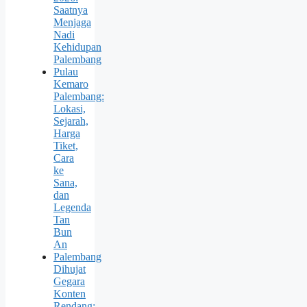
Saatnya
Menjaga
Nadi
Kehidupan
Palembang
Pulau
Kemaro
Palembang:
Lokasi,
Sejarah,
Harga
Tiket,
Cara
ke
Sana,
dan
Legenda
Tan
Bun
An
Palembang
Dihujat
Gegara
Konten
Rendang: