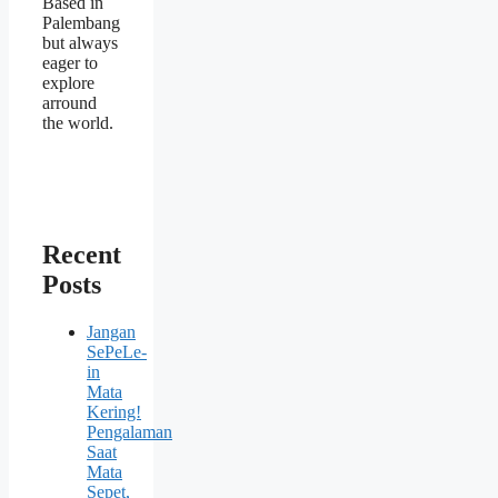
Based in
Palembang
but always
eager to
explore
arround
the world.
Recent
Posts
Jangan
SePeLe-
in
Mata
Kering!
Pengalaman
Saat
Mata
Sepet,