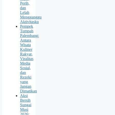
Perih,
dan
Lelah
Mengganggu
Aktivitasku
Pempek
Tumpah
Palembang:
Antara
Wisata
Kuliner
Rakyat,
Viralitas
Media
Sosial,
dan
Rezeki
yang
Jangan
Dimatikan
Aksi
Bersih
Sungai
Musi
2026: