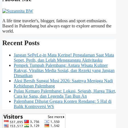
A life time traveler's, blogger, fatloss and sport enthusiasts.
Based in Palembang but always eager to explore arround the
world.
Recent Posts
Jangan SePeLe-in Mata Kering! Pengalaman Saat Mata
Sepet, Perih, dan Lelah Mengganggu Aktivitasku
Pempek Tumpah Palembang: Antara Wisata Kuliner
Rakyat, Viralitas Media Sosial, dan Rezeki yang Jangan
Dimatikan
Aksi Bersih Sungai Musi 2026: Saatnya Menjaga Nadi
Kehidupan Palembang
Pulau Kemaro Palembang: Lokasi, Sejarah, Harga Tiket,
Cara ke Sana, dan Legenda Tan Bun An
Palembang Dihujat Gegara Konten Rendang: 5 Hal di
Balik Kontroversi WS