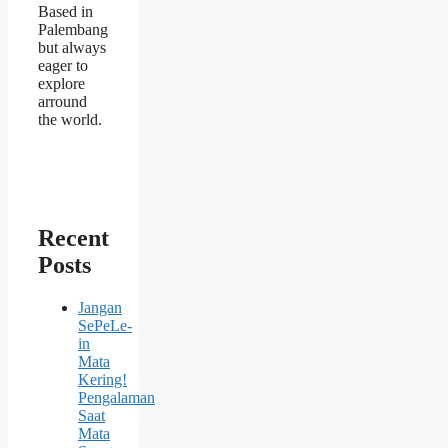
Based in
Palembang
but always
eager to
explore
arround
the world.
Recent
Posts
Jangan
SePeLe-
in
Mata
Kering!
Pengalaman
Saat
Mata