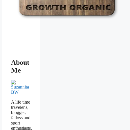
About
Me
A life time
traveler's,
blogger,
fatloss and
sport
enthusiasts.