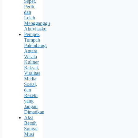
Sepet,
Perih,
dan
Lelah
Mengganggu
Aktivitasku
Pempek
Tumpah
Palembang:
Antara
Wisata
Kuliner
Rakyat,
Viralitas
Media
Sosial,
dan
Rezeki
yang
Jangan
Dimatikan
Aksi
Bersih
Sungai
Musi