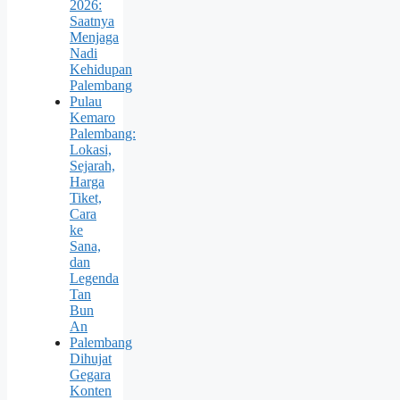
2026:
Saatnya
Menjaga
Nadi
Kehidupan
Palembang
Pulau
Kemaro
Palembang:
Lokasi,
Sejarah,
Harga
Tiket,
Cara
ke
Sana,
dan
Legenda
Tan
Bun
An
Palembang
Dihujat
Gegara
Konten