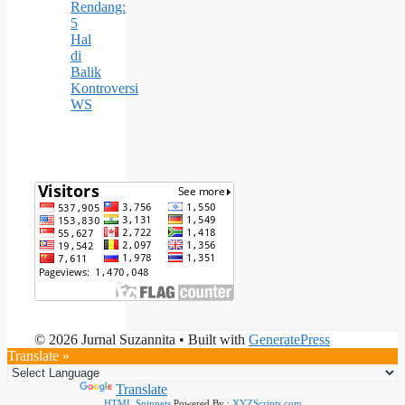
Rendang:
5
Hal
di
Balik
Kontroversi
WS
© 2026 Jurnal Suzannita
• Built with
GeneratePress
Translate »
Powered by
Translate
HTML Snippets
Powered By :
XYZScripts.com