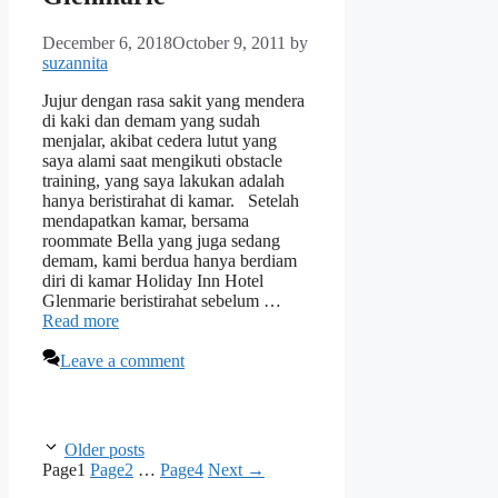
December 6, 2018
October 9, 2011
by
suzannita
Jujur dengan rasa sakit yang mendera
di kaki dan demam yang sudah
menjalar, akibat cedera lutut yang
saya alami saat mengikuti obstacle
training, yang saya lakukan adalah
hanya beristirahat di kamar. Setelah
mendapatkan kamar, bersama
roommate Bella yang juga sedang
demam, kami berdua hanya berdiam
diri di kamar Holiday Inn Hotel
Glenmarie beristirahat sebelum …
Read more
Leave a comment
Older posts
Page
1
Page
2
…
Page
4
Next
→