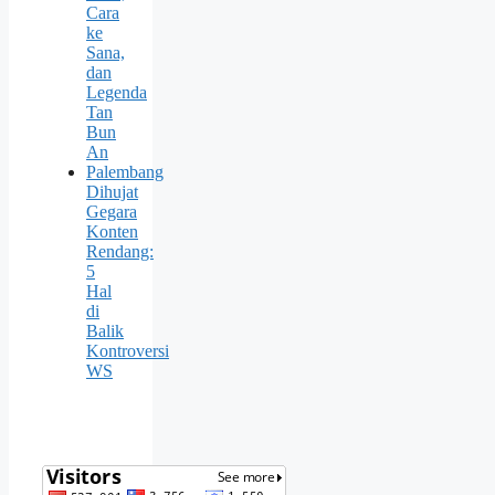
Cara
ke
Sana,
dan
Legenda
Tan
Bun
An
Palembang
Dihujat
Gegara
Konten
Rendang:
5
Hal
di
Balik
Kontroversi
WS