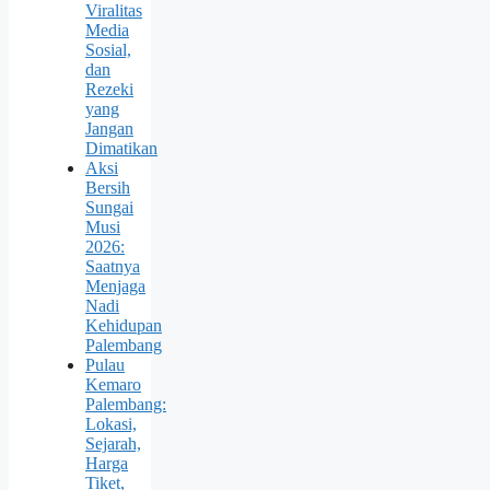
Viralitas
Media
Sosial,
dan
Rezeki
yang
Jangan
Dimatikan
Aksi
Bersih
Sungai
Musi
2026:
Saatnya
Menjaga
Nadi
Kehidupan
Palembang
Pulau
Kemaro
Palembang:
Lokasi,
Sejarah,
Harga
Tiket,