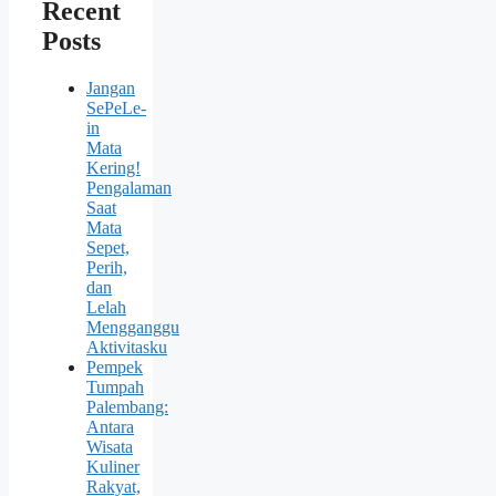
Recent
Posts
Jangan
SePeLe-
in
Mata
Kering!
Pengalaman
Saat
Mata
Sepet,
Perih,
dan
Lelah
Mengganggu
Aktivitasku
Pempek
Tumpah
Palembang:
Antara
Wisata
Kuliner
Rakyat,