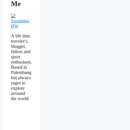
Me
A life time
traveler's,
blogger,
fatloss and
sport
enthusiasts.
Based in
Palembang
but always
eager to
explore
arround
the world.