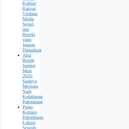
Kuliner
Rakyat,
Viralitas
Media
Sosial,
dan
Rezeki
yang
Jangan
Dimatikan
Aksi
Bersih
Sungai
Musi
2026:
Saatnya
Menjaga
Nadi
Kehidupan
Palembang
Pulau
Kemaro
Palembang:
Lokasi,
Sejarah,