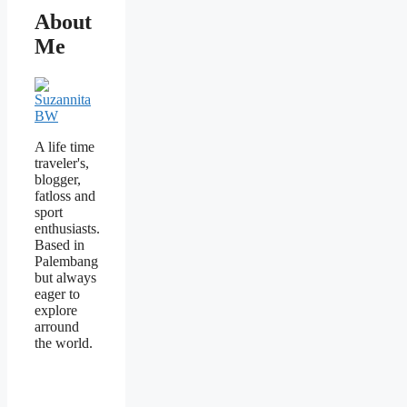
About
Me
A life time
traveler's,
blogger,
fatloss and
sport
enthusiasts.
Based in
Palembang
but always
eager to
explore
arround
the world.