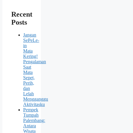
Recent
Posts
Jangan
SePeLe-
in
Mata
Kering!
Pengalaman
Saat
Mata
Sepet,
Perih,
dan
Lelah
Mengganggu
Aktivitasku
Pempek
Tumpah
Palembang:
Antara
Wisata