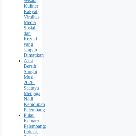
Wisata
Kuliner
Rakyat,
Viralitas
Media
Sosial,
dan
Rezeki
yang
Jangan
Dimatikan
Aksi
Bersih
Sungai
Musi
2026:
Saatnya
Menjaga
Nadi
Kehidupan
Palembang
Pulau
Kemaro
Palembang:
Lokasi,