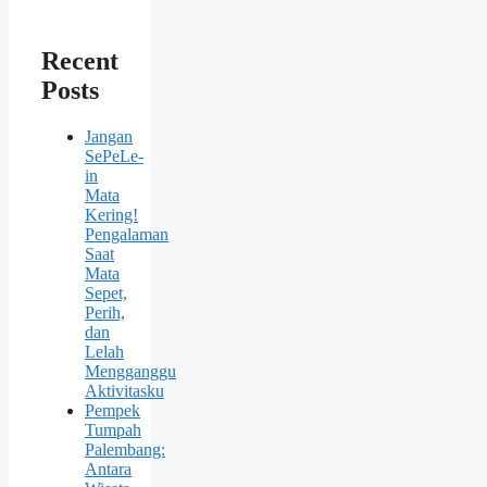
Recent
Posts
Jangan
SePeLe-
in
Mata
Kering!
Pengalaman
Saat
Mata
Sepet,
Perih,
dan
Lelah
Mengganggu
Aktivitasku
Pempek
Tumpah
Palembang:
Antara