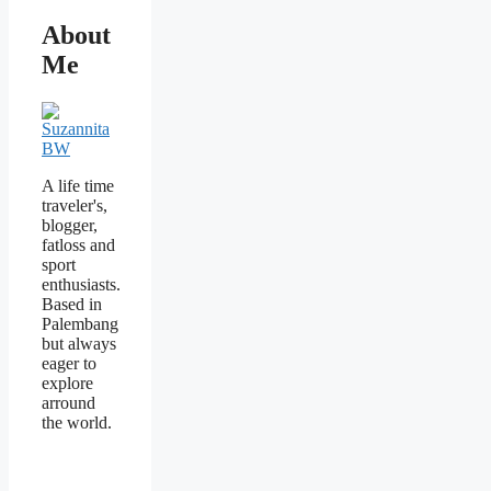
About
Me
A life time
traveler's,
blogger,
fatloss and
sport
enthusiasts.
Based in
Palembang
but always
eager to
explore
arround
the world.