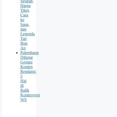
Sejarah,
Harga
Tiket,
Cara
ke
Sana,
dan
Legenda
Tan
Bun
An
Palembang
Dihujat
Gegara
Konten
Rendang:
5
Hal
di
Balik
Kontroversi
WS