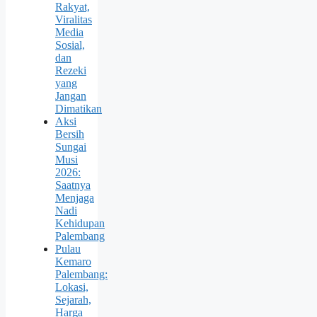
Rakyat,
Viralitas
Media
Sosial,
dan
Rezeki
yang
Jangan
Dimatikan
Aksi
Bersih
Sungai
Musi
2026:
Saatnya
Menjaga
Nadi
Kehidupan
Palembang
Pulau
Kemaro
Palembang:
Lokasi,
Sejarah,
Harga