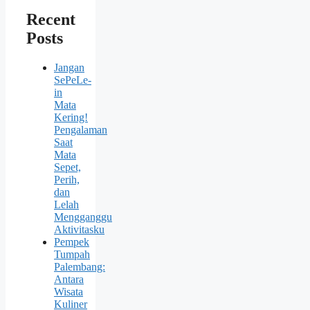
Recent
Posts
Jangan
SePeLe-
in
Mata
Kering!
Pengalaman
Saat
Mata
Sepet,
Perih,
dan
Lelah
Mengganggu
Aktivitasku
Pempek
Tumpah
Palembang:
Antara
Wisata
Kuliner