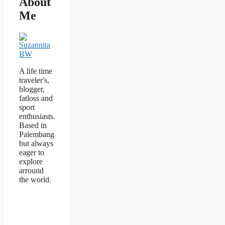
About
Me
A life time
traveler's,
blogger,
fatloss and
sport
enthusiasts.
Based in
Palembang
but always
eager to
explore
arround
the world.