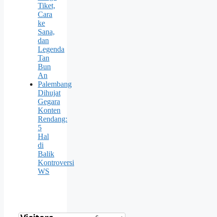
Tiket,
Cara
ke
Sana,
dan
Legenda
Tan
Bun
An
Palembang
Dihujat
Gegara
Konten
Rendang:
5
Hal
di
Balik
Kontroversi
WS